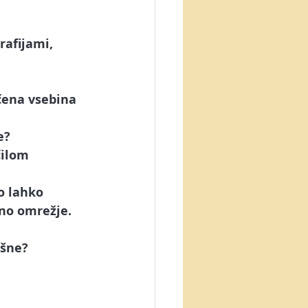
rafijami, 
očena vsebina 
e
?
čilom 
o lahko 
no omrežje. 
ešne?