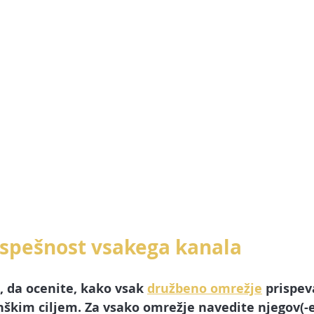
uspešnost vsakega kanala
, da ocenite, kako vsak 
družbeno omrežje
 prispev
kim ciljem. Za vsako omrežje navedite njegov(-e) c