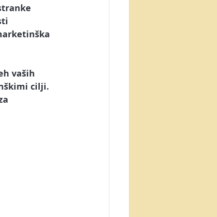
etna trgovina
stranke 
ti 
marketinška 
inteligenca
eh vaših 
škimi cilji. 
za 