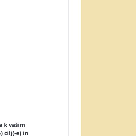
a k vašim 
ilj(-e) in 