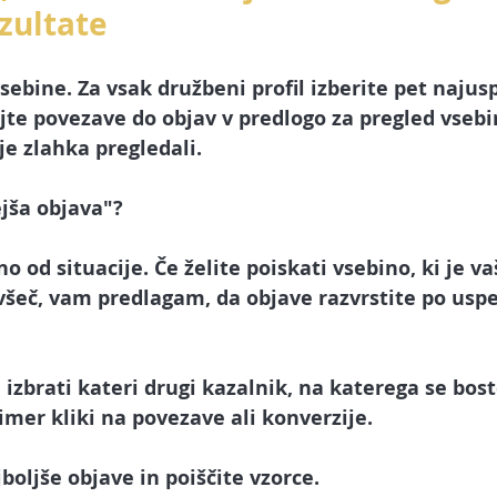
ezultate
sebine. Za vsak družbeni profil izberite 
pet najus
jte povezave do objav v predlogo za pregled vsebin
e zlahka pregledali.
jša objava"? 
no od situacije. Če želite poiskati vsebino, ki je v
všeč, vam predlagam, da objave razvrstite po uspe
 izbrati kateri drugi kazalnik, na katerega se bost
rimer 
kliki na povezave ali konverzije.
boljše objave in poiščite vzorce. 