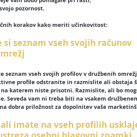
deje vam bodo pomagale pri rasti,
svojo pozornost.
učnih korakov kako meriti učinkovitost:
e si seznam vseh svojih računov 
omrežj
e 
seznam vseh svojih profilov v družbenih omrežj
ivne profile odstranite in razmislite ali obstaja 
a katerem niste prisotni. Razmislite, ali bo mogo
ste. Seveda vam ni treba biti na vsakem družbenem
ma dobra priložnost za 
dopolnitev vaše marketinšk
 ali imate na vseh profilih usklaj
 ustreza osebni blagovni znamki