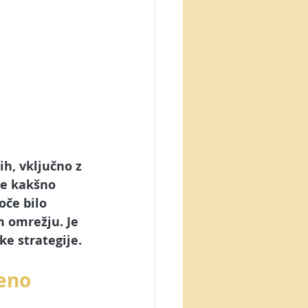
ih
, vključno z 
še kakšno 
če bilo 
 omrežju. Je 
e strategije.
eno 