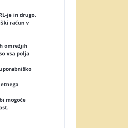
RL-je in drugo.
iški račun v 
ih omrežjih 
so vsa polja 
 uporabniško 
letnega 
 bi mogoče 
ost.