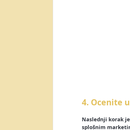
4. Ocenite 
Naslednji korak je
splošnim marketinš