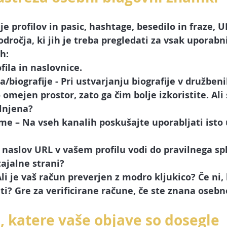
je profilov in pasic, hashtage, besedilo in fraze, U
odročja, ki jih je treba pregledati za vsak uporabn
h:
fila in naslovnice. 
a/biografije
 - Pri ustvarjanju biografije v družben
 omejen prostor, zato ga čim bolje izkoristite. Ali 
lnjena?
ime
 – Na vseh kanalih poskušajte uporabljati isto
li naslov URL v vašem profilu vodi do pravilnega sp
tajalne strani?
 Ali je vaš račun preverjen z modro kljukico? Če ni,
iti? Gre za verificirane račune, če ste znana osebn
, katere vaše objave so dosegle 