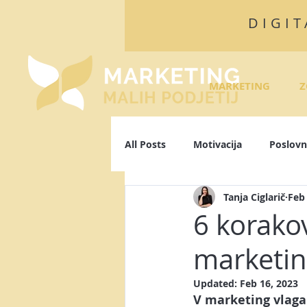
DIGIT
MARKETING
Z
All Posts
Motivacija
Poslovn
Tanja Ciglarič
Feb
Algoritmi
Facebook
L
6 korakov
marketin
Osebna blagovna znamka
P
Updated:
Feb 16, 2023
V marketing 
vlaga