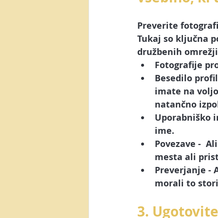
Preverite fotografi
Tukaj so ključna p
družbenih omrežji
Fotografije pro
Besedilo profil
imate na voljo
natančno izpo
Uporabniško 
ime.
Povezave
 -  A
mesta ali pris
Preverjanje
 -
morali to stor
3. Ugotovite