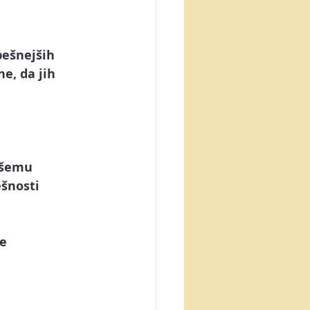
pešnejših 
e, da jih 
ašemu 
šnosti 
e 