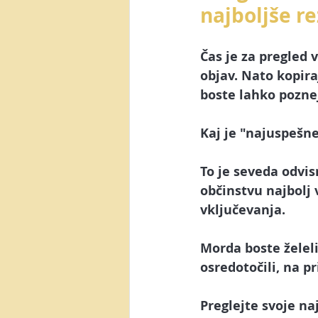
najboljše r
Čas je za pregled v
objav.
 Nato kopira
boste lahko poznej
Kaj je "najuspešne
To je seveda odvis
občinstvu najbolj 
vključevanja. 
Morda boste želeli
osredotočili, na p
Preglejte svoje naj