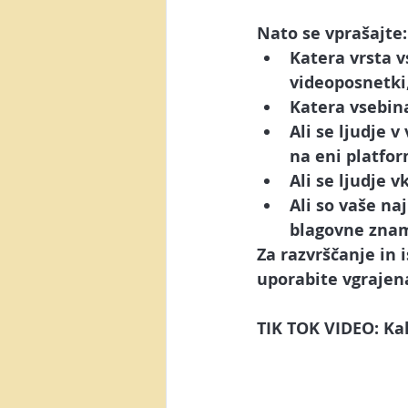
Nato se vprašajte:
Katera vrsta 
videoposnetki, 
Katera vsebin
Ali se ljudje 
na eni platfor
Ali se ljudje v
Ali so vaše na
blagovne zna
Za razvrščanje in 
uporabite vgrajena
TIK TOK VIDEO: Ka