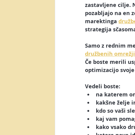
Posel preko spleta
Video m
zastavljene cilje. 
pozabljajo na en z
marektinga 
družb
AI orodja
Canva
Yout
strategija sčasom
Samo z rednim mer
Generacija Z
NotebookLM
družbenih omrežj
Če boste merili us
optimizacijo svoje
Vedeli boste:
na katerem omr
kakšne želje i
kdo so vaši sl
kaj vam pomaga
kako vsako 
dr