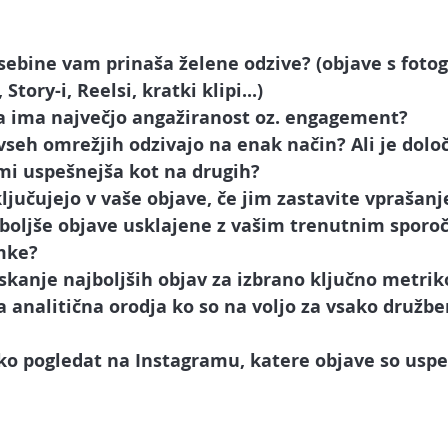
vsebine vam 
prinaša želene odzive?
 (objave s fotog
Story-i, Reelsi, kratki klipi...)
a ima največjo angažiranost oz. engagement?
v vseh omrežjih odzivajo na enak način? Ali je dol
mi uspešnejša kot na drugih?
ključujejo v vaše objave, če jim 
zastavite vprašanj
jboljše objave usklajene z vašim trenutnim sporo
mke? 
iskanje najboljših objav za izbrano ključno metrik
 analitična orodja ko so na voljo za vsako družbe
ko pogledat na Instagramu, katere objave so usp