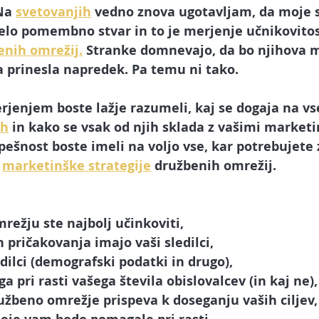
arketing
Spletna stran
Facebook oglaševanje
Spl
Na 
svetovanjih
 vedno znova ugotavljam, da moje 
elo pomembno stvar in to je 
merjenje učnikovitos
enih omrežij.
 Stranke domnevajo, da bo njihova 
ube
Tik Tok
Upravljalec družbenih omrežij
Umetna 
a prinesla napredek. Pa temu ni tako.
jenjem boste lažje razumeli, kaj se dogaja na vs
AI chatbot in asistent
ih
 in kako se vsak od njih sklada z vašimi marketin
pešnost boste imeli na voljo vse, kar potrebujete 
 
marketinške strategije
 družbenih omrežij.
ežju ste najbolj učinkoviti,
n pričakovanja imajo vaši sledilci,
edilci (demografski podatki in drugo),
 pri rasti vašega števila obislovalcev (in kaj ne),
užbeno omrežje
 prispeva k doseganju vaših ciljev,