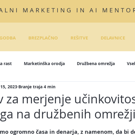
ALNI MARKETING IN AI MENTO
GODBA
BREZPLAČNO
REŠITVE
DELAVNICE
a rast
Marketinška orodja
Družbena omrežja
Vse
 15, 2023
Branje traja 4 min
InkedIn
Instagram
E-tečaji
Objave za družbena om
 za merjenje učinkovitos
ga na družbenih omrežj
rodaja
Pisanje zgodb
E-mail marketing
Marketing
mo ogromno časa in denarja, z namenom, da bi do