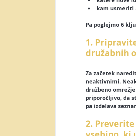
katere nove i
kam usmeriti 
Pa poglejmo 
6 klj
1. Pripravit
družabnih 
Za začetek naredit
neaktivnimi. Neakt
družbeno omrežje n
priporočljivo, da 
pa izdelava sezna
2. Preverite
vsebino, ki