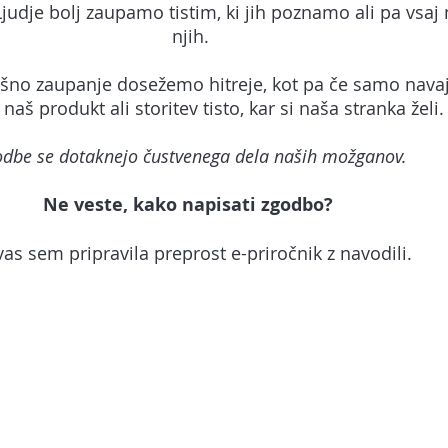
 Ljudje bolj zaupamo tistim, ki jih poznamo ali pa vsa
njih.
kšno zaupanje dosežemo hitreje, kot pa če samo nav
e naš produkt ali storitev tisto, kar si naša stranka
želi.
dbe se dotaknejo čustvenega dela naših možganov.
Ne veste, kako napisati zgodbo?
vas sem pripravila preprost e-priročnik z navodili.