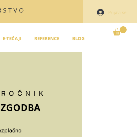
RSTVO
Prijavi se
E-TEČAJI
REFERENCE
BLOG
IROČNIK
 ZGODBA
ezplačno