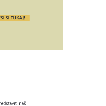
SI SI TUKAJ!
redstaviti naš