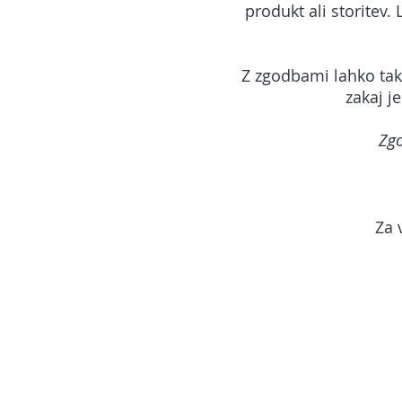
produkt ali storitev.
Z zgodbami lahko ta
zakaj j
Zgo
Za 