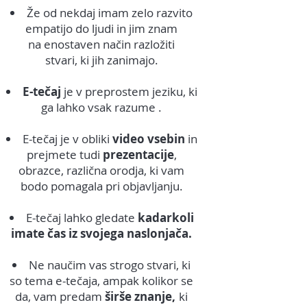
Že od nekdaj imam zelo razvito
empatijo do ljudi in jim znam
na enostaven način razložiti
stvari, ki jih zanimajo.​
E-tečaj
je v preprostem jeziku, ki
ga lahko vsak razume .
E-tečaj je v obliki
video vsebin
in
prejmete tudi
prezentacije
,
obrazce, različna orodja, ki vam
bodo pomagala pri objavljanju.
E-tečaj lahko gledate
kadarkoli
imate čas iz svojega naslonjača.
Ne naučim vas strogo stvari, ki
so tema e-tečaja, ampak kolikor se
da, vam predam
širše znanje,
ki