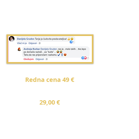
Redna cena 49 €
CENA V APRILU
29,00 €
NAJNIŽJA CENA V ZADNJIH 30 DNEH