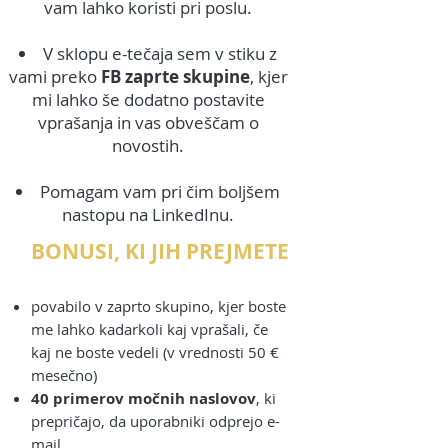
vam lahko koristi pri poslu.
V sklopu e-tečaja sem v stiku z
vami preko
FB zaprte skupine
, kjer
mi lahko še dodatno postavite
vprašanja in vas obveščam o
novostih.
Pomagam vam pri čim boljšem
nastopu na LinkedInu.
BONUSI, KI JIH PREJMETE
povabilo v zaprto skupino, kjer boste
me lahko kadarkoli kaj vprašali, če
kaj ne boste vedeli (v vrednosti 50 €
mesečno)
40 primerov močnih naslovov
, ki
prepričajo, da uporabniki odprejo e-
mail