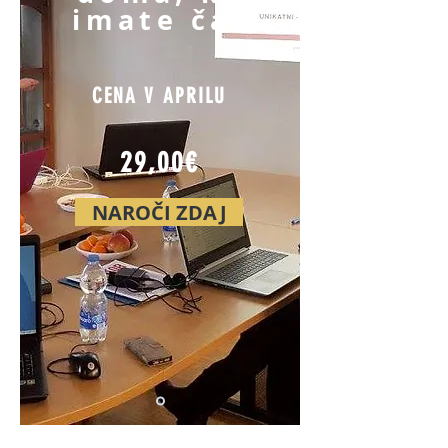
imate čas
CENA V APRILU
29,00€
NAROČI ZDAJ