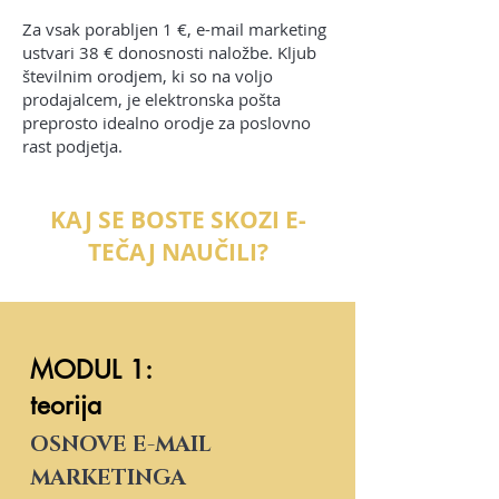
Za vsak porabljen 1 €, e-mail marketing
ustvari 38 € donosnosti naložbe. Kljub
številnim orodjem, ki so na voljo
prodajalcem, je elektronska pošta
preprosto idealno orodje za poslovno
rast podjetja.
KAJ SE BOSTE SKOZI E-
TEČAJ NAUČILI?
MODUL 1:
teorija
OSNOVE E-MAIL
MARKETINGA