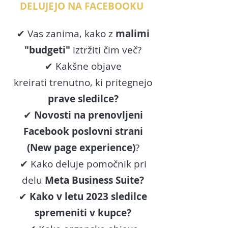
DELUJEJO NA FACEBOOKU
✔ Vas zanima, kako z
malimi
"budgeti"
iztržiti čim več?
✔ Kakšne objave
kreirati
trenutno
, ki pritegnejo
prave sledilce?
✔
Novosti na prenovljeni
Facebook poslovni strani
(New page experience)
?
✔ Kako deluje pomočnik pri
delu
Meta Business Suite
?
✔
Kako v letu 2023 sledilce
spremeniti v kupc
e
?