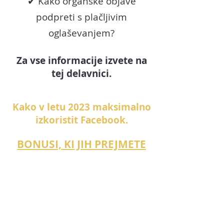
✔ Kako organske objave
podpreti s plačljivim
oglaševanjem?
Za vse informacije izvete na
tej
delavnici.
Kako v letu 2023 maksimalno
izkoristit Facebook.
BONUSI, KI JIH PREJMETE