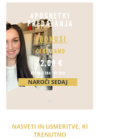
4POSNETKI
PREDAVANJA
+BONUSI
CENA SAMO
72,00 €
REDNA CENA 197 EUR
NAROČI SEDAJ
NASVETI IN USMERITVE, KI
TRENUTNO