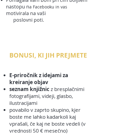
Pomagala vam bom pri čim boljšem
nastopu n
a Facebooku in vas
motivirala na vaši
poslovni poti.
BONUSI, KI JIH PREJMETE
E-priročnik z idejami za
kreiranje objav
seznam knjižnic
z bresplačnimi
fotografijami, videji, glasbo,
ilustracijami
povabilo v zaprto skupino, kjer
boste me lahko kadarkoli kaj
vprašali, če kaj ne boste vedeli (v
vrednosti 50 € mesečno)