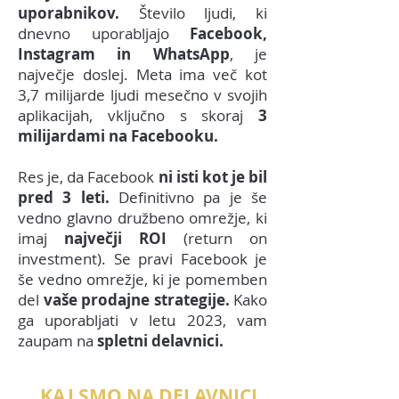
uporabnikov.
Število ljudi, ki
dnevno uporabljajo
Facebook,
Instagram in WhatsApp
, je
največje doslej. Meta ima več kot
3,7 milijarde ljudi mesečno v svojih
aplikacijah, vključno s skoraj
3
milijardami na Facebooku.
Res je, da Facebook
ni isti kot je bil
pred 3 leti.
Definitivno pa je še
vedno glavno družbeno omrežje, ki
imaj
največji ROI
(return on
investment). Se pravi Facebook je
še vedno omrežje, ki je pomemben
del
vaše prodajne strategije.
Kako
ga uporabljati v letu 2023, vam
zaupam na
spletni delavnici.
KAJ SMO NA DELAVNICI