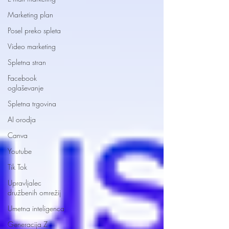
Marketing plan
Posel preko spleta
Video marketing
Spletna stran
Facebook
oglaševanje
Spletna trgovina
AI orodja
Canva
Youtube
Tik Tok
Upravljalec
družbenih omrežij
Umetna inteligenca
Generacija Z