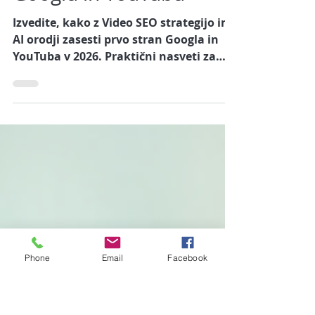
optimizirati videe, da
vas stranke najdejo na
Googlu in YouTubu
Izvedite, kako z Video SEO strategijo in
AI orodji zasesti prvo stran Googla in
YouTuba v 2026. Praktični nasveti za
video marketing, ki prinaša nove
stranke.
Phone
Email
Facebook