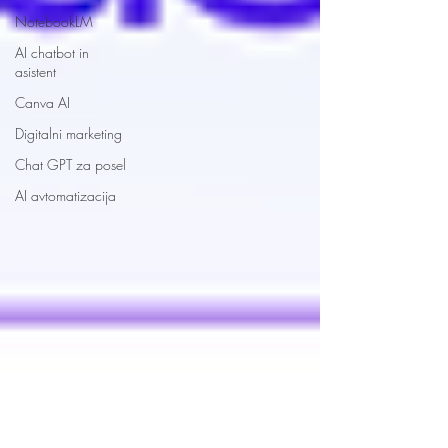
NotebookLM
AI chatbot in
asistent
Canva AI
Digitalni marketing
Chat GPT za posel
AI avtomatizacija