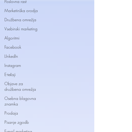
Poslovna rast
Marketinška orodja
Družbena omrežja
Vsebinski marketing
Algoritmi
Facebook
LInkedIn
Instagram
E-tečaji
Objave za
družbena omrežja
Osebna blagovna
znamka
Prodaja
Pisanje zgodb
E-mail marketing