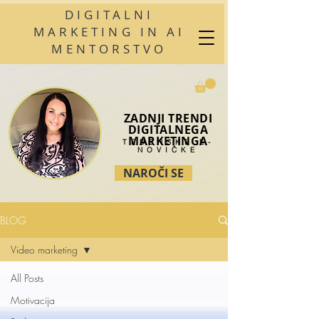
DIGITALNI
MARKETING IN AI
MENTORSTVO
ZADNJI TRENDI
DIGITALNEGA
MARKETINGA
TEDENSKE E-
NOVIČKE
NAROČI SE
BLOG
Video marketing
All Posts
Motivacija