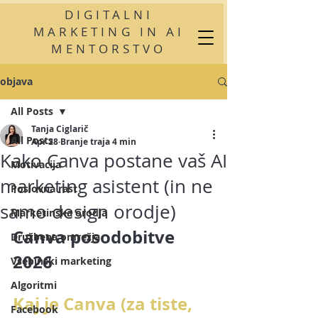
DIGITALNI
MARKETING IN AI
MENTORSTVO
objava
All Posts
Tanja Ciglarič
All Posts
Apr 28
Branje traja 4 min
Kako Canva postane vaš AI
Motivacija
marketing asistent (in ne
Poslovna rast
samo design orodje)
Marketinška orodja
Canva posodobitve 
Družbena omrežja
2026
Vsebinski marketing
Algoritmi
Kaj je Canva (za tiste, 
Facebook