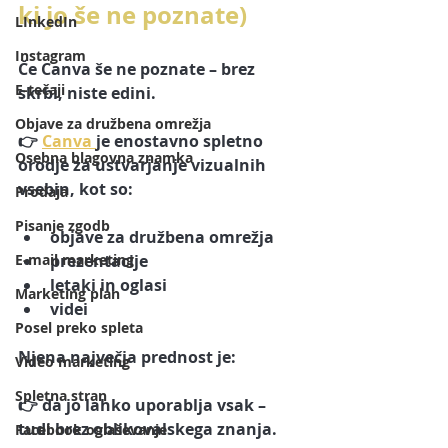
ki jo še ne poznate)
LInkedIn
Instagram
Če Canva še ne poznate – brez 
E-tečaji
skrbi, niste edini.
Objave za družbena omrežja
👉 
Canva 
je enostavno spletno 
Osebna blagovna znamka
orodje za ustvarjanje vizualnih 
vsebin, kot so:
Prodaja
Pisanje zgodb
objave za družbena omrežja
E-mail marketing
prezentacije
letaki in oglasi
Marketing plan
videi
Posel preko spleta
Njena največja prednost je:
Video marketing
Spletna stran
👉 da jo lahko uporablja vsak – 
tudi brez oblikovalskega znanja.
Facebook oglaševanje