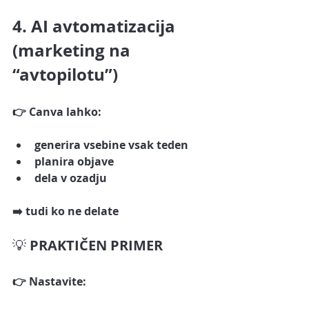
4. AI avtomatizacija 
(marketing na 
“avtopilotu”)
👉 Canva lahko:
generira vsebine vsak teden
planira objave
dela v ozadju
➡️ tudi ko ne delate
💡 
PRAKTIČEN PRIMER
👉 Nastavite: