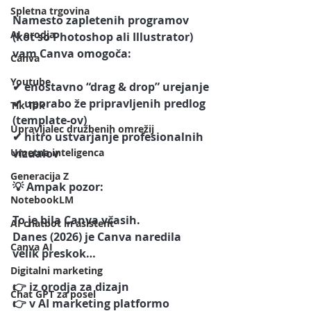
Spletna trgovina
Namesto zapletenih programov 
AI orodja
(kot so Photoshop ali Illustrator) 
vam Canva omogoča:
Canva
Youtube
✔ enostavno “drag & drop” urejanje
✔ uporabo že pripravljenih predlog 
Tik Tok
(template-ov)
Upravljalec družbenih omrežij
✔ hitro ustvarjanje profesionalnih 
Umetna inteligenca
vizualov
Generacija Z
💡 
Ampak pozor:
NotebookLM
To je bila Canva včasih.
AI chatbot in asistent
Danes (2026) je Canva naredila 
Canva AI
velik preskok…
Digitalni marketing
👉 iz orodja za dizajn
Chat GPT za posel
👉 v AI marketing platformo