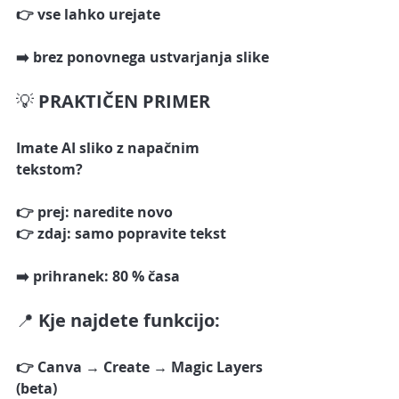
👉 vse lahko urejate
➡️ brez ponovnega ustvarjanja slike
💡 
PRAKTIČEN PRIMER
Imate AI sliko z napačnim 
tekstom?
👉 prej: naredite novo
👉 zdaj: samo popravite tekst
➡️ prihranek: 80 % časa
📍 
Kje najdete funkcijo:
👉 Canva → Create → Magic Layers 
(beta)