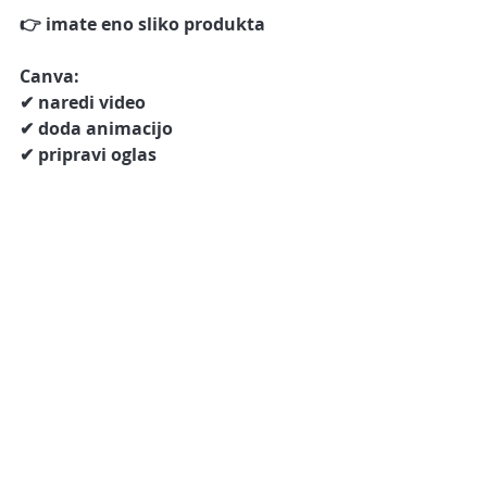
👉 imate eno sliko produkta
Canva:
✔ naredi video
✔ doda animacijo
✔ pripravi oglas