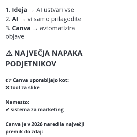
1. 
Ideja
 → AI ustvari vse
2. 
AI 
→ vi samo prilagodite
3. 
Canva
 → avtomatizira 
objave
⚠️ NAJVEČJA NAPAKA 
PODJETNIKOV
👉 Canva uporabljajo kot:
❌ tool za slike
Namesto:
✔ sistema za marketing
Canva je v 2026 naredila največji 
premik do zdaj: