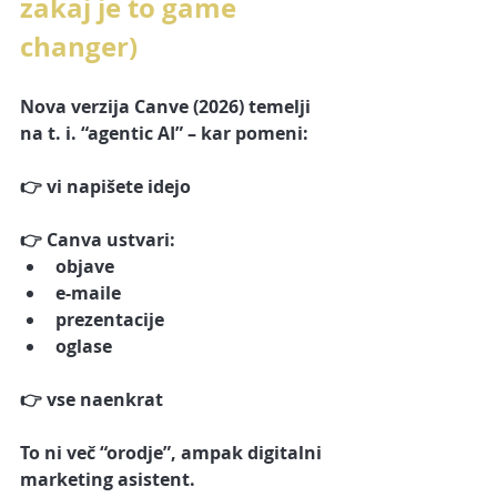
zakaj je to game 
changer)
Nova verzija Canve (2026) temelji 
na 
t. i. “agentic AI”
 – kar pomeni:
👉 vi napišete idejo
👉 Canva ustvari:
objave
e-maile
prezentacije
oglase
👉 vse naenkrat
To ni več “orodje”, ampak 
digitalni 
marketing asistent
.