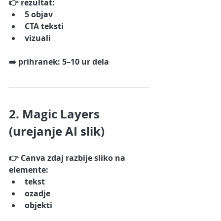
👉 rezultat:
5 objav
CTA teksti
vizuali
➡️ prihranek: 5–10 ur dela
2. Magic Layers 
(urejanje AI slik)
👉 Canva zdaj razbije sliko na 
elemente:
tekst
ozadje
objekti