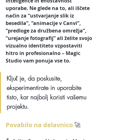
inteligence in enostavnost 
uporabe. Ne glede na to, ali iščete 
način za “ustvarjanje slik iz 
besedila”, “animacije v Canvi”, 
“predloge za družbena omrežja”, 
“urejanje fotografij” ali želite svojo 
vizualno identiteto vzpostaviti 
hitro in profesionalno – Magic 
Studio vam ponuja vse to. 
Ključ je, da poskusite, 
eksperimentirate in uporabite 
tisto, kar najbolj koristi vašemu 
projektu.
Povabilo na delavnico 
🚀