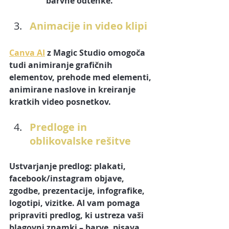
barvne odtenke. 
Animacije in video klipi
Canva AI
 z Magic Studio omogoča 
tudi animiranje grafičnih 
elementov, prehode med elementi, 
animirane naslove in kreiranje 
kratkih video posnetkov. 
Predloge in 
oblikovalske rešitve
Ustvarjanje predlog: plakati, 
facebook/instagram objave, 
zgodbe, prezentacije, infografike, 
logotipi, vizitke. AI vam pomaga 
pripraviti predlog, ki ustreza vaši 
blagovni znamki – barve, pisava 