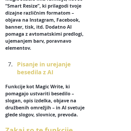
“Smart Resize”, ki prilagodi tvoje 
dizajne različnim formatom – 
objava na Instagram, Facebook, 
banner, tisk, itd. Dodatno AI 
pomaga z avtomatskimi predlogi, 
ujemanjem barv, poravnavo 
elementov. 
Pisanje in urejanje 
besedila z AI
Funkcije kot 
Magic Write
, ki 
pomagajo ustvariti besedilo – 
slogan, opis izdelka, objave na 
družbenih omrežjih – in AI svetuje 
glede slogov, slovnice, prevoda. 
Zakaj so te funkcije 