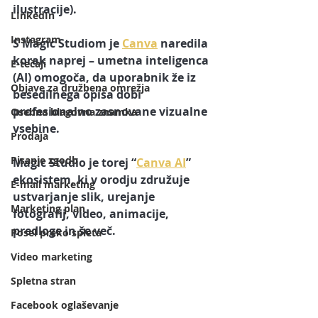
ilustracije). 
LInkedIn
Instagram
S Magic Studiom je 
Canva
 naredila 
korak naprej – umetna inteligenca 
E-tečaji
(AI) omogoča, da uporabnik že iz 
Objave za družbena omrežja
besedilnega opisa dobi 
profesionalno zasnovane vizualne 
Osebna blagovna znamka
vsebine. 
Prodaja
Pisanje zgodb
Magic Studio je torej “
Canva AI
” 
ekosistem, ki v orodju združuje 
E-mail marketing
ustvarjanje slik, urejanje 
Marketing plan
fotografij, video, animacije, 
predloge in še več.
Posel preko spleta
Video marketing
Spletna stran
Facebook oglaševanje