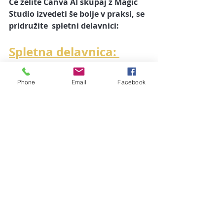
Če želite 
Canva AI
 skupaj z Magic 
Studio izvedeti še bolje v praksi, se 
pridružite  spletni delavnici:
Spletna delavnica: 
Canva in AI orodja
Phone
Email
Facebook
Na delavnici boste:
izvedeli, kako uporabljati vse 
glavne AI funkcije v Canvi;
spoznail, kako narediti 
profesionalne predloge, slike, 
animacije;
preizkusili različne stilne 
pristope in dobil nasvete za 
učinkovitost;
prejel praktične primere 