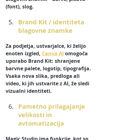
(font), slog. 
Brand Kit / identiteta 
blagovne znamke
Za podjetja, ustvarjalce, ki želijo 
enoten izgled, 
Canva AI
 omogoča 
uporabo 
Brand Kit
: shranjene 
barvne palete, logotip, tipografija. 
Vsaka nova slika, predloga ali 
video, ki jih ustvarite z AI, že sledi 
vizualni identiteti. 
Pametno prilagajanje 
velikosti in 
avtomatizacija
Magic Studio ima funkcije, kot so 