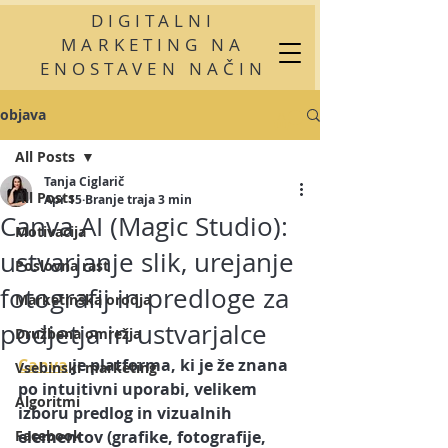
DIGITALNI
MARKETING NA
ENOSTAVEN NAČIN
objava
All Posts
Tanja Ciglarič
All Posts
Apr 15
Branje traja 3 min
Canva AI (Magic Studio):
Motivacija
ustvarjanje slik, urejanje
Poslovna rast
fotografij in predloge za
Marketinška orodja
podjetja in ustvarjalce
Družbena omrežja
Canva
 je platforma, ki je že znana 
Vsebinski marketing
po intuitivni uporabi, velikem 
Algoritmi
izboru predlog in vizualnih 
Facebook
elementov (grafike, fotografije, 