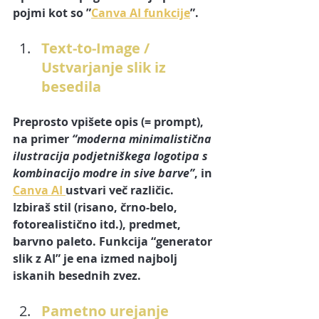
pojmi kot so 
”
Canva AI funkcije
”
.
Text-to-Image / 
Ustvarjanje slik iz 
besedila
Preprosto vpišete opis (= prompt), 
na primer 
“moderna minimalistična 
ilustracija podjetniškega logotipa s 
kombinacijo modre in sive barve”
, in 
Canva AI 
ustvari več različic. 
Izbiraš stil (risano, črno-belo, 
fotorealistično itd.), predmet, 
barvno paleto. Funkcija “generator 
slik z AI” je ena izmed najbolj 
iskanih besednih zvez. 
Pametno urejanje 