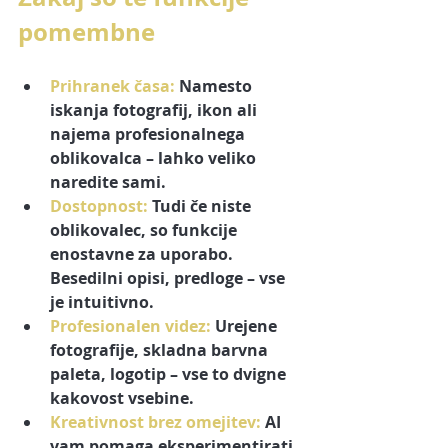
pomembne
Prihranek časa
:
 Namesto 
iskanja fotografij, ikon ali 
najema profesionalnega 
oblikovalca – lahko veliko 
naredite sami.
Dostopnost
:
 Tudi če niste 
oblikovalec, so funkcije 
enostavne za uporabo. 
Besedilni opisi, predloge – vse 
je intuitivno.
Profesionalen videz
:
 Urejene 
fotografije, skladna barvna 
paleta, logotip – vse to dvigne 
kakovost vsebine.
Kreativnost brez omejitev
:
 AI 
vam pomaga eksperimentirati 