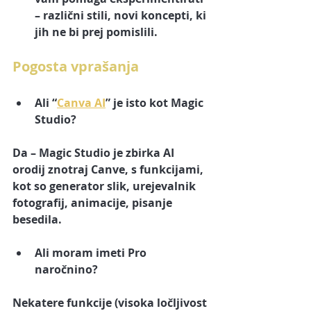
– različni stili, novi koncepti, ki 
jih ne bi prej pomislili.
Pogosta vprašanja
Ali “
Canva AI
” je isto kot Magic 
Studio?
Da – Magic Studio je zbirka AI 
orodij znotraj Canve, s funkcijami, 
kot so generator slik, urejevalnik 
fotografij, animacije, pisanje 
besedila.
Ali moram imeti Pro 
naročnino?
Nekatere funkcije (visoka ločljivost 