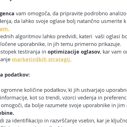
igenca
 vam omogoča, da pripravite podrobno analizo
enja, da lahko svoje oglase bolj natančno usmerite k
nam.
dnih algoritmov lahko predvidi, kateri  vaši oglasi b
oločene uporabnike, in jih temu primerno prikazuje.
stopek testiranja in 
optimizacije oglasov
, kar vam 
janje 
marketinških strategij.
va podatkov:
ogromne količine podatkov, ki jih ustvarjajo uporabniki
 informacije, kot so trendi, vzorci vedenja in preferenc
 omogoči, da bolje razumete svoje uporabnike in jim 
ebine.
i za identifikacijo in razvrščanje vsebin, kar je ključno