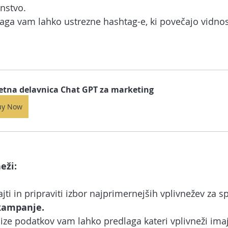
instvo.
laga vam lahko ustrezne hashtag-e, ki povečajo vidnos
etna delavnica Chat GPT za marketing
uy Now
eži:
i in pripraviti izbor najprimernejših vplivnežev za sp
kampanje.
ze podatkov vam lahko predlaga kateri vplivneži imaj