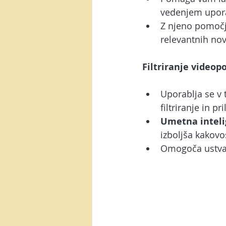
vedenjem upora
Z njeno pomočj
relevantnih nov
Filtriranje videop
Uporablja se v
filtriranje in p
Umetna intel
izboljša kakovos
Omogoča ustvarj