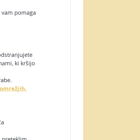
n vam pomaga 
 odstranjujete 
mi, ki kršijo 
rabe.
omrežjih.
ča 
 preteklim 