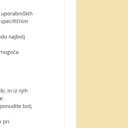
 uporabniških 
 specifičnim 
odo najbolj 
omogoča 
, in iz njih 
e.
ponudite bolj 
 pri 