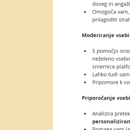
doseg in angaž
Omogoča vam, 
prilagoditi stra
Moderiranje vsebi
S pomočjo orod
neželeno vsebi
smernice platf
Lahko tudi sam
Pripomore k vzd
Priporočanje vsebi
Analizira prete
personalizira
Pomaga vam lahk