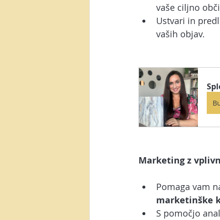
vaše ciljno obč
Ustvari in pred
vaših objav.
Spl
B
Marketing z vplivn
Pomaga vam najt
marketinške 
S pomočjo anali