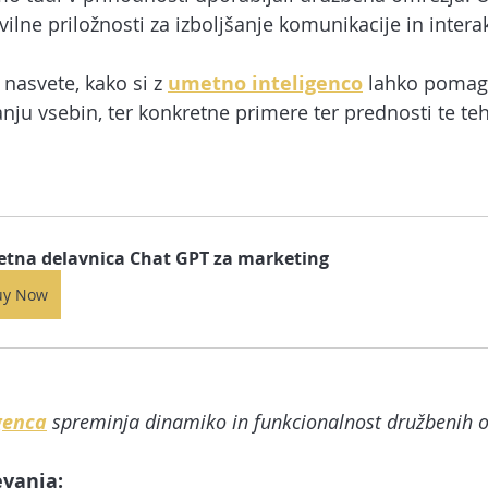
arketing
Spletna stran
Facebook oglaševanje
Spl
vilne priložnosti za izboljšanje komunikacije in interak
nasvete, kako si z 
umetno inteligenco
 lahko pomaga
ube
Tik Tok
Upravljalec družbenih omrežij
Umetna 
anju vsebin, ter konkretne primere ter prednosti te teh
AI chatbot in asistent
etna delavnica Chat GPT za marketing
uy Now
genca
 spreminja dinamiko in funkcionalnost družbenih 
evanja: