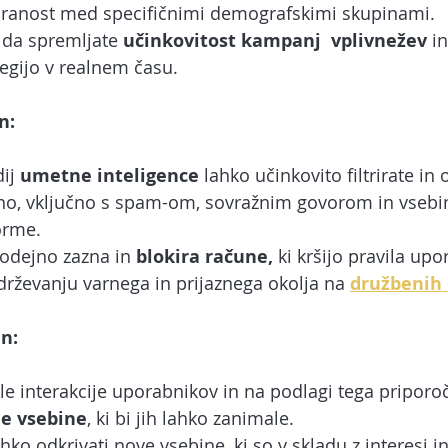
iranost med specifičnimi demografskimi skupinami.
da spremljate 
učinkovitost kampanj  vplivnežev 
i
tegijo v realnem času.
n:
ij 
umetne inteligence
 lahko učinkovito filtrirate in
no, vključno s spam-om, sovražnim govorom in vsebina
orme.
odejno zazna in 
blokira račune,
 ki kršijo pravila upo
rževanju varnega in prijaznega okolja na 
družbenih 
n:
kle interakcije uporabnikov in na podlagi tega priporo
ne vsebine
, ki bi jih lahko zanimale.
o odkrivati nove vsebine, ki so v skladu z interesi in