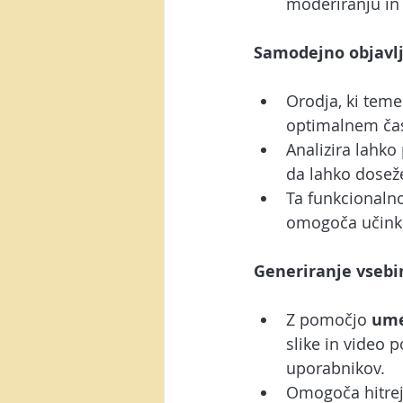
moderiranju in 
Samodejno objavlj
Orodja, ki temel
optimalnem čas
Analizira lahko 
da lahko dosež
Ta funkcionalno
omogoča učinko
Generiranje vsebi
Z pomočjo 
ume
slike in video 
uporabnikov.
Omogoča hitrej