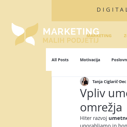
DIGITA
MARKETING
Z
All Posts
Motivacija
Poslovn
Tanja Ciglarič
Dec
Algoritmi
Facebook
L
Vpliv um
omrežja
Osebna blagovna znamka
P
Hiter razvoj 
umetne
uporabljamo in bom