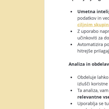
Umetna intel
podatkov in ved
ciljnim skupi
Z uporabo napre
učinkoviti za d
Avtomatizira po
hitrejše prilaga
Analiza in obdela
Obdeluje lahko 
izlušči koristne
Ta analiza, vam
relevantne vs
Uporablja se tud