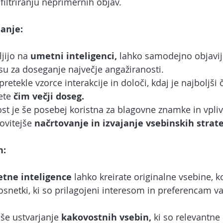
filtriranju neprimernih objav.
anje:
jijo na 
umetni inteligenci,
 lahko samodejno objavij
u za doseganje največje angažiranosti.
pretekle vzorce interakcije in določi, kdaj je najboljši 
ete 
čim večji doseg.
st je še posebej koristna za blagovne znamke in vpliv
vitejše 
načrtovanje in izvajanje vsebinskih strate
n:
tne inteligence
 lahko kreirate originalne vsebine, k
posnetki, ki so prilagojeni interesom in preferencam va
še ustvarjanje 
kakovostnih vsebin,
 ki so relevantne 