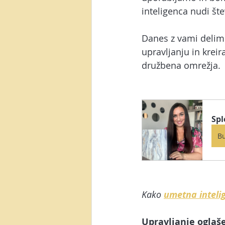
Posel preko spleta
Video m
inteligenca nudi šte
Danes z vami delim 
AI orodja
Canva
Yout
upravljanju in kreir
družbena omrežja.
Generacija Z
NotebookLM
Spl
B
Kako 
umetna inteli
Upravljanje oglaš