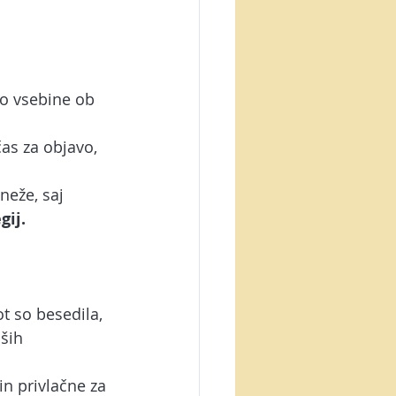
o vsebine ob 
čas za objavo, 
neže, saj 
gij.
ot so besedila, 
ših 
in privlačne za 