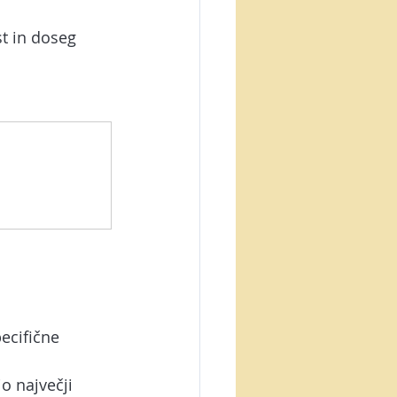
t in doseg 
ecifične 
o največji 