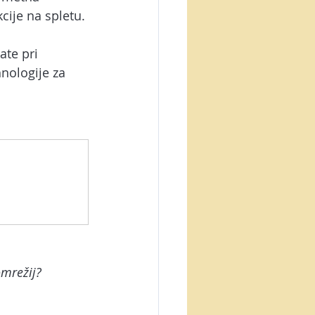
etna trgovina
cije na spletu. 
te pri 
inteligenca
nologije za 
omrežij?