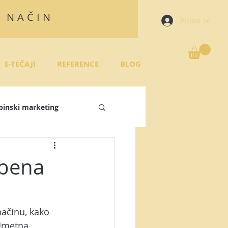
N NAČIN
Prijavi se
E-TEČAJI
REFERENCE
BLOG
binski marketing
režja
žbena
 plan
ačinu, kako 
Umetna 