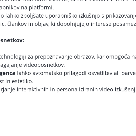
bnikov na platformi.
o lahko zboljšate uporabniško izkušnjo s prikazovan
ic, člankov in objav, ki dopolnjujejo interese posamez
osnetkov:
 tehnologiji za prepoznavanje obrazov, kar omogoča 
rilagajanje videoposnetkov.
igenca
 lahko avtomatsko prilagodi osvetlitev ali barve
t in estetiko.
anje interaktivnih in personaliziranih video izkušenj