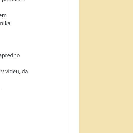
jem 
nika.
napredno 
 v videu, da 
.