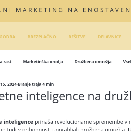
LNI MARKETING NA ENOSTAVE
GODBA
BREZPLAČNO
REŠITVE
DELAVNICE
a rast
Marketinška orodja
Družbena omrežja
Vse
 15, 2024
Branje traja 4 min
InkedIn
Instagram
E-tečaji
Objave za družbena om
etne inteligence na dru
rodaja
Pisanje zgodb
E-mail marketing
Marketing
 inteligence
 prinaša revolucionarne spremembe v n
o tudi v prihodnosti uporabljali družbena omrežja. 