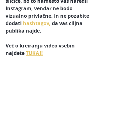
sličice, bo to namesto vas naredil 
Instagram, vendar ne bodo 
vizualno privlačne. In ne pozabite 
dodati 
hashtagov,
 da vas ciljna 
publika najde.
Več o kreiranju video vsebin 
najdete 
TUKAJ!