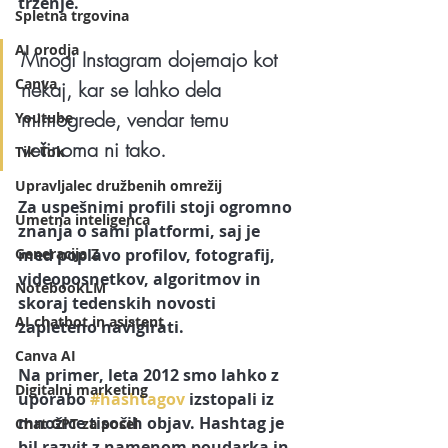
trženje. 
Spletna trgovina
AI orodja
Mnogi Instagram dojemajo kot 
Canva
nekaj, kar se lahko dela 
mimogrede, vendar temu 
Youtube
večinoma ni tako. 
Tik Tok
Upravljalec družbenih omrežij
Za uspešnimi profili stoji ogromno 
Umetna inteligenca
znanja o sami platformi, saj je 
med poplavo profilov, fotografij, 
Generacija Z
videoposnetkov, algoritmov in 
NotebookLM
skoraj tedenskih novosti 
AI chatbot in asistent
zapleteno navigirati.
Canva AI
Na primer, leta 2012 smo lahko z 
Digitalni marketing
uporabo 
#hashtagov
 izstopali iz 
množice tisočih objav. Hashtag je 
Chat GPT za posel
bil razvit z namenom poudarka in 