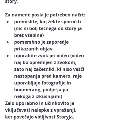
story. 
Za namene posla je potreben načrt:
premislite, kaj želite sporočiti 
(nič ni bolj tečnega od story-ja 
brez vsebine)
pomembno je zaporedje 
prikazanih objav
uporabite zvok pri videu (video 
naj bo opremljen z zvokom, 
zato naj začetniki, ki niso vešči 
nastopanja pred kamero, raje 
uporabljajo fotografije
in 
boomerang, podjetja pa 
nekoga z izkušnjami)
Zelo uporabno in učinkovito je 
vključevati nalepke z vprašanji, 
ker povečajo vidljivost Storyja
.