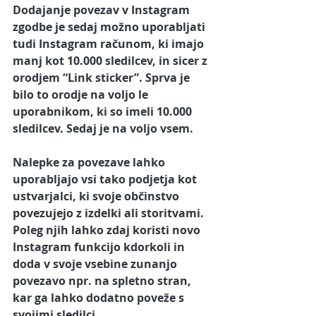
Dodajanje povezav v Instagram 
zgodbe je sedaj možno uporabljati 
tudi Instagram računom, ki imajo 
manj kot 10.000 sledilcev, in sicer z 
orodjem 
“Link sticker”.
 Sprva je 
bilo to orodje na voljo le 
uporabnikom, ki so imeli 10.000 
sledilcev. Sedaj je na voljo vsem.
Nalepke za povezave
 lahko 
uporabljajo vsi tako podjetja kot 
ustvarjalci, ki svoje občinstvo 
povezujejo z
 izdelki ali storitvami.
Poleg njih lahko zdaj koristi novo 
Instagram funkcijo kdorkoli in 
doda v svoje vsebine zunanjo 
povezavo npr. na spletno stran, 
kar ga lahko dodatno poveže 
s 
svojimi sledilci. 