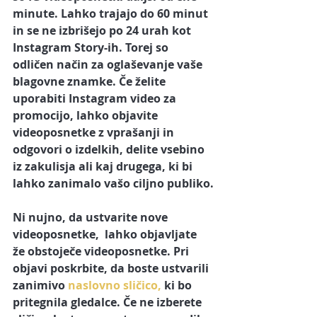
minute. Lahko trajajo do 60 minut 
in se ne izbrišejo po 24 urah kot 
Instagram Story-ih. Torej so 
odličen način za oglaševanje vaše 
blagovne znamke. Če želite 
uporabiti Instagram video za 
promocijo, lahko objavite 
videoposnetke z vprašanji in 
odgovori o izdelkih, delite vsebino 
iz zakulisja ali kaj drugega, ki bi 
lahko zanimalo vašo ciljno publiko.
Ni nujno, da ustvarite nove 
videoposnetke,  lahko objavljate 
že obstoječe videoposnetke. Pri 
objavi poskrbite, da boste ustvarili 
zanimivo 
naslovno sličico, 
ki bo 
pritegnila gledalce. Če ne izberete 