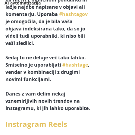
AI avtomatizacija
lažje najdbe napisane v objavi ali 
komentarju. Uporaba 
#hashtagov
je omogočila, da je bila vaša 
objava indeksirana tako, da so jo 
videli tudi uporabniki, ki niso bili 
vaši sledilci.  
Sedaj to ne deluje več tako lahko. 
Smiselno je uporabljati 
#hashtage
, 
vendar v kombinaciji z drugimi 
novimi funkcijami.
Danes z vam delim nekaj 
vznemirljivih novih trendov na 
Instagramu, ki jih lahko uporabite.
Instragram Reels