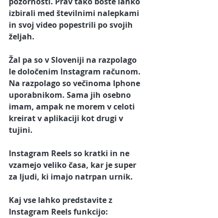
pozornosti. Prav tako boste lahko 
izbirali med številnimi nalepkami 
in svoj video popestrili po svojih 
željah.
Žal pa so v Sloveniji na razpolago 
le določenim Instagram računom. 
Na razpolago so večinoma Iphone 
uporabnikom. Sama jih osebno 
imam, ampak ne morem v celoti 
kreirat v aplikaciji kot drugi v 
tujini.
Instagram Reels so kratki in ne 
vzamejo veliko časa, kar je super 
za ljudi, ki imajo natrpan urnik. 
Kaj vse lahko predstavite z 
Instagram Reels funkcijo: