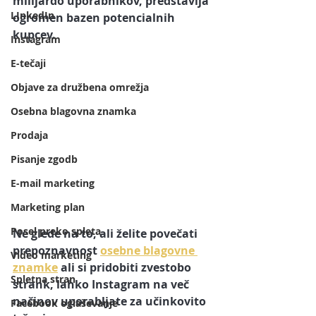
milijardo uporabnikov, predstavlja 
LInkedIn
ogromen bazen potencialnih 
kupcev. 
Instagram
E-tečaji
Objave za družbena omrežja
Osebna blagovna znamka
Prodaja
Pisanje zgodb
E-mail marketing
Marketing plan
Posel preko spleta
Ne glede na to, ali želite povečati 
prepoznavnost 
osebne blagovne 
Video marketing
znamke
 ali si pridobiti zvestobo 
Spletna stran
strank, lahko Instagram na več 
načinov uporabljate za učinkovito 
Facebook oglaševanje