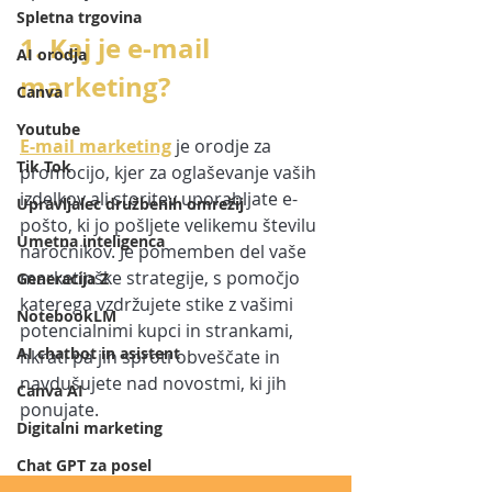
Spletna trgovina
1. Kaj je e-mail 
AI orodja
marketing?
Canva
Youtube
E-mail marketing
je orodje za 
Tik Tok
promocijo, kjer za oglaševanje vaših 
izdelkov ali storitev uporabljate e-
Upravljalec družbenih omrežij
pošto, ki jo pošljete velikemu številu 
Umetna inteligenca
naročnikov. Je pomemben del vaše 
marketinške strategije, s pomočjo 
Generacija Z
katerega vzdržujete stike z vašimi 
NotebookLM
potencialnimi kupci in strankami, 
AI chatbot in asistent
hkrati pa jih sproti obveščate in 
navdušujete nad novostmi, ki jih 
Canva AI
ponujate.
Digitalni marketing
Chat GPT za posel