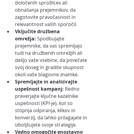
določenih sprožilcev ali 
obnašanja prejemnikov, da 
zagotovite pravočasnost in 
relevantnost vaših sporočil.
Vključite družbena 
omrežja:
 Spodbujajte 
prejemnike, da vas spremljajo 
tudi na družbenih omrežjih ali 
delijo vaše vsebine, da povečate 
svoj doseg in gradite skupnost 
okoli vaše blagovne znamke.
Spremljajte in analizirajte 
uspešnost kampanj:
 Redno 
preverjajte ključne kazalnike 
uspešnosti (KPI-je), kot so 
stopnja odpiranja, klikov in 
konverzij, da lahko prilagajate in 
izboljšujete svoje strategije.
Vedno omogočite enostavno 