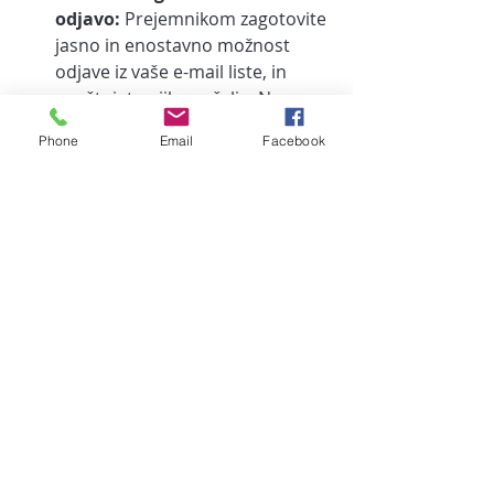
odjavo: 
Prejemnikom zagotovite 
jasno in enostavno možnost 
odjave iz vaše e-mail liste, in 
spoštujete njihove želje. Na 
takšen način se boste izognili 
Phone
Email
Facebook
morebitni negativni percepciji 
vaše znamke.
6. Začnite z e-mail 
marketingom
Če razmišljate, da bi pričeli z e-mail 
marketingom ali ipa bi želeli izboljšati 
vaše e-mail marketinške strategije, 
ste na pravi poti! 
E-mail marketing
 je izjemno močno 
orodje, ki vam omogoča neposredno 