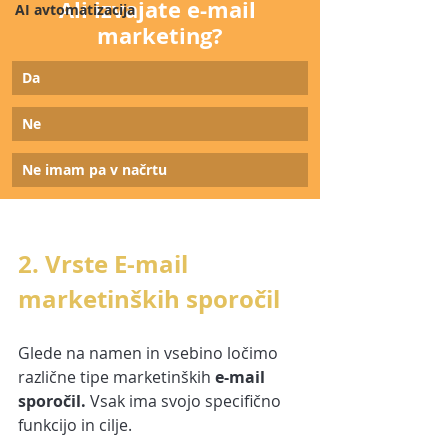
Ali izvajate e-mail 
AI avtomatizacija
marketing?
Da
Ne
Ne imam pa v načrtu
2. Vrste E-mail 
marketinških sporočil
Glede na namen in vsebino ločimo 
različne tipe marketinških 
e-mail 
sporočil.
 Vsak ima svojo specifično 
funkcijo in cilje. 