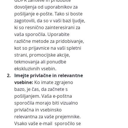
GDPR zahteve in pridobite 
dovoljenja od uporabnikov za 
pošiljanje e-pošte. Tako si boste 
zagotovili, da so v vaši bazi ljudje, 
ki so resnično zainteresirani za 
vaša sporočila. Uporabite 
različne metode za pridobivanje, 
kot so prijavnice na vaši spletni 
strani, promocijske akcije, 
tekmovanja ali ponudbe 
ekskluzivnih vsebin.
Imejte privlačne in relevantne 
vsebine: 
Ko imate zgrajeno 
bazo, je čas, da začnete s 
pošiljanjem. Vaša e-poštna 
sporočila morajo biti vizualno 
privlačna in vsebinsko 
relevantna za vaše prejemnike. 
Vsako vaše e-mail  sporočilo se 