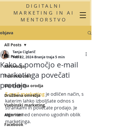
DIGITALNI
MARKETING IN AI
MENTORSTVO
objava
All Posts
Tanja Ciglarič
All Posts
Feb 22, 2024
Branje traja 5 min
Kako s pomočjo e-mail
Motivacija
marketinga povečati
Poslovna rast
prodajo
Marketinška orodja
E-mail marketing
je odličen način, s 
Družbena omrežja
katerim lahko izboljšate odnos s 
Vsebinski marketing
strankami in povečate prodajo. Je 
eden izmed cenovno ugodnih oblik 
Algoritmi
marketinga. 
Facebook