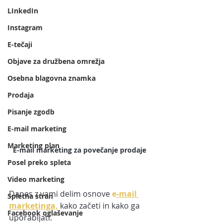
LInkedIn
Instagram
E-tečaji
Objave za družbena omrežja
Osebna blagovna znamka
Prodaja
Pisanje zgodb
E-mail marketing
Marketing plan
E-mail marketing za povečanje prodaje
Posel preko spleta
Video marketing
Danes z vami delim osnove
e
-mail 
Spletna stran
marketinga,
kako začeti in kako ga 
Facebook oglaševanje
uporabljati. 