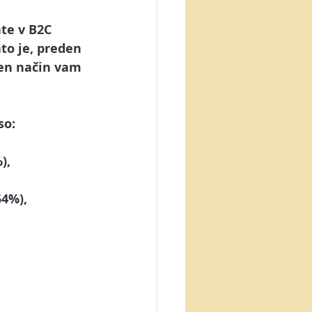
ate v B2C 
to je, preden 
en način vam 
so:
),
54%),