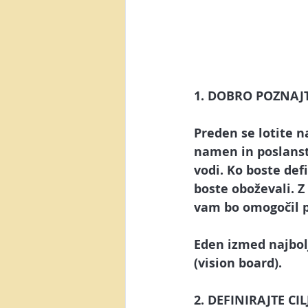
1. DOBRO POZNAJ
Preden se lotite n
namen in poslanst
vodi. Ko boste def
boste oboževali. Z
vam bo omogočil pr
Eden izmed najbolj
(vision board). 
2. DEFINIRAJTE CIL