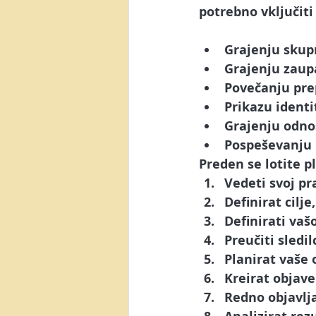
Posel preko spleta
Video m
potrebno vključiti
Grajenju skupn
AI orodja
Canva
Yout
Grajenju zaup
Povečanju pre
Prikazu identi
Generacija Z
NotebookLM
Grajenju odnos
Pospeševanju 
Preden se lotite p
Vedeti svoj p
Definirat cilje
Definirati vašo
Preučiti sledil
Planirat vaše 
Kreirat objave
Redno objavlj