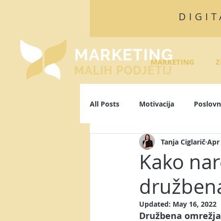
DIGIT
MARKETING
Z
All Posts
Motivacija
Poslovn
Tanja Ciglarič
Apr 
Algoritmi
Facebook
L
Kako nar
družben
Osebna blagovna znamka
P
Updated:
May 16, 2022
Družbena omrežja 