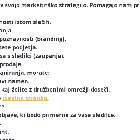
arketing
Spletna stran
Facebook oglaševanje
Spl
 v svojo marketinško strategijo. Pomagajo nam pri
osti istomislečih.
ube
Tik Tok
Upravljalec družbenih omrežij
Umetna 
anja.
poznavnosti (branding).
tete podjetja.
AI chatbot in asistent
a s sledilci (zaupanje).
prodaje.
laniranja, morate:
ravi namen.
, kaj želite z družbenimi omrežji doseči.
 
idealno stranko.
ce.
objave, ki bodo primerne za vaše sledilce.
.
ant.