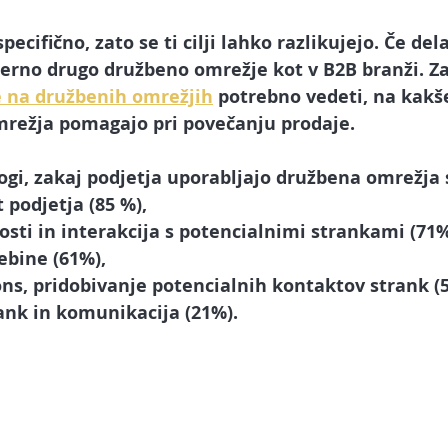
pecifično, zato se ti cilji lahko razlikujejo. Če del
merno drugo družbeno omrežje kot v B2B branži. Za
e na družbenih omrežjih
 potrebno vedeti, na kakš
režja pomagajo pri povečanju prodaje.
ogi, zakaj podjetja uporabljajo družbena omrežja 
podjetja (85 %),
sti in interakcija s potencialnimi strankami (71%
sebine (61%),
ns, pridobivanje potencialnih kontaktov strank (
ank in komunikacija (21%).