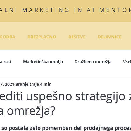
ALNI MARKETING IN AI MENTO
GODBA
BREZPLAČNO
REŠITVE
DELAVNICE
a rast
Marketinška orodja
Družbena omrežja
Vse
7, 2021
Branje traja 4 min
InkedIn
Instagram
E-tečaji
Objave za družbena om
editi uspešno strategijo 
a omrežja?
rodaja
Pisanje zgodb
E-mail marketing
Marketing
so postala zelo pomemben del prodajnega procesa,