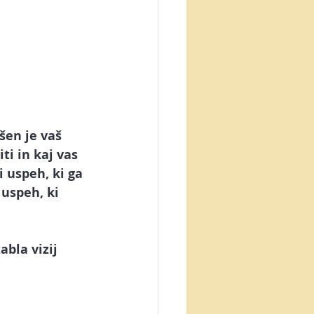
šen je vaš 
i in kaj vas 
i uspeh, ki ga 
uspeh, ki 
tabla vizij