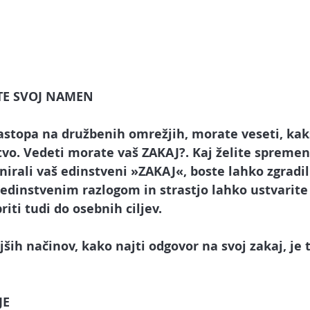
TE SVOJ NAMEN
astopa na družbenih omrežjih, morate veseti, kak
vo. 
Vedeti morate vaš ZAKAJ?. Kaj želite spremenit
inirali vaš edinstveni »ZAKAJ«, boste lahko zgradil
 edinstvenim razlogom in strastjo lahko ustvarite 
iti tudi do osebnih ciljev. 
ših načinov, kako najti odgovor na svoj zakaj, je 
JE