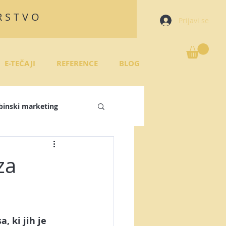
RSTVO
Prijavi se
E-TEČAJI
REFERENCE
BLOG
binski marketing
režja
za
 plan
 ki jih je 