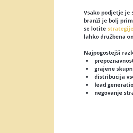
Vsako podjetje je s
branži je bolj pri
se lotite 
strategij
lahko družbena om
Najpogostejši razl
prepoznavnost 
grajene skupno
distribucija v
lead generatio
negovanje str