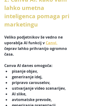
lahko umetna 
inteligenca pomaga pri 
marketingu
Veliko podjetnikov še vedno ne 
uporablja AI funkcij v 
Canvi,
čeprav lahko prihranijo ogromno 
časa.
Canva AI danes omogoča:
pisanje objav,
generiranje idej,
pripravo carouselov,
ustvarjanje video scenarijev,
AI slike,
avtomatske prevode,
generiranje prezentacij.