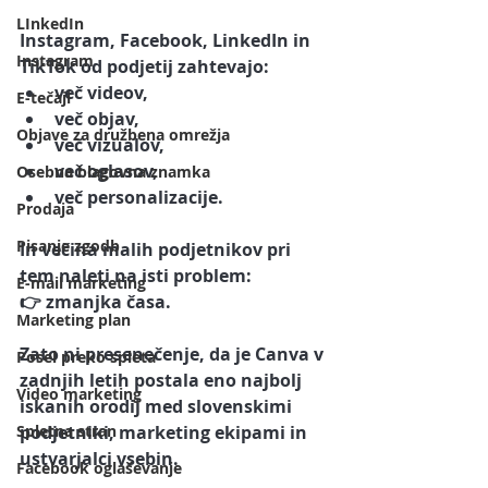
LInkedIn
Instagram, Facebook, LinkedIn in 
Instagram
TikTok od podjetij zahtevajo:
več videov,
E-tečaji
več objav,
Objave za družbena omrežja
več vizualov,
več oglasov,
Osebna blagovna znamka
več personalizacije.
Prodaja
Pisanje zgodb
In večina malih podjetnikov pri 
tem naleti na isti problem:
E-mail marketing
👉 zmanjka časa.
Marketing plan
Zato ni presenečenje, da je Canva v 
Posel preko spleta
zadnjih letih postala eno najbolj 
Video marketing
iskanih orodij med slovenskimi 
Spletna stran
podjetniki, marketing ekipami in 
ustvarjalci vsebin.
Facebook oglaševanje