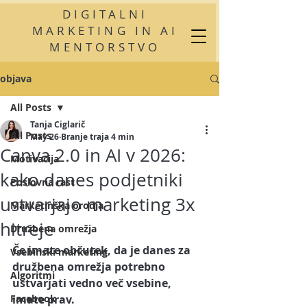
DIGITALNI
MARKETING IN AI
MENTORSTVO
objava
All Posts
Tanja Ciglarič
All Posts
May 26
Branje traja 4 min
Canva 2.0 in AI v 2026:
Motivacija
kako danes podjetniki
Poslovna rast
ustvarjajo marketing 3x
Marketinška orodja
hitreje
Družbena omrežja
Če imate občutek, da je danes za 
Vsebinski marketing
družbena omrežja potrebno 
Algoritmi
ustvarjati vedno več vsebine, 
Facebook
imate prav.