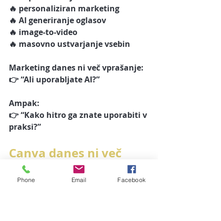
🔥 personaliziran marketing
🔥 AI generiranje oglasov
🔥 image-to-video
🔥 masovno ustvarjanje vsebin
Marketing danes ni več vprašanje:
👉 “Ali uporabljate AI?”
Ampak:
👉 “Kako hitro ga znate uporabiti v 
praksi?”
Canva danes ni več 
samo “grafično orodje”
Phone
Email
Facebook
Postala je:
✅ AI pomočnik,
✅ mini marketinški studio,