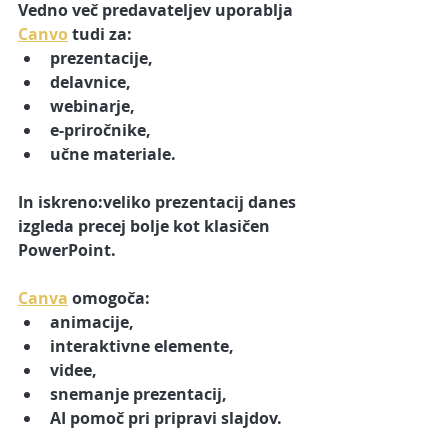
Vedno več predavateljev uporablja 
Canvo
 tudi za:
prezentacije,
delavnice,
webinarje,
e-priročnike,
učne materiale.
In iskreno:veliko prezentacij danes 
izgleda precej bolje kot klasičen 
PowerPoint.
Canva
 omogoča:
animacije,
interaktivne elemente,
videe,
snemanje prezentacij,
AI pomoč pri pripravi slajdov.