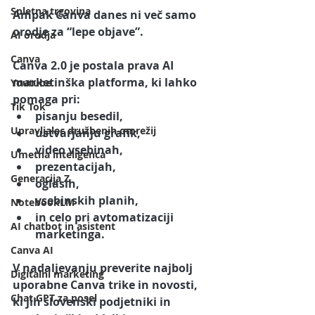
Spletna trgovina
Ampak Canva danes ni več samo 
orodje za “lepe objave”.
AI orodja
Canva
Canva 2.0 je postala prava AI 
marketinška platforma, ki lahko 
Youtube
pomaga pri:
Tik Tok
pisanju besedil,
Upravljalec družbenih omrežij
ustvarjanju grafik,
video vsebinah,
Umetna inteligenca
prezentacijah,
Generacija Z
oglasih,
vsebinskih planih,
NotebookLM
in celo pri avtomatizaciji 
AI chatbot in asistent
marketinga.
Canva AI
V nadaljevanju preverite najbolj 
Digitalni marketing
uporabne Canva trike in novosti, 
Chat GPT za posel
ki jih slovenski podjetniki in 