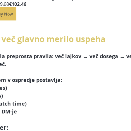
9.00
€102.46
uy Now
so več glavno merilo uspeha
ala preprosta pravila: več lajkov → več dosega → ve
eč.
m v ospredje postavlja:
es)
s)
atch time)
 DM-je
er: