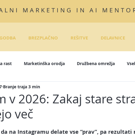
ALNI MARKETING IN AI MENTO
GODBA
BREZPLAČNO
REŠITVE
DELAVNICE
a rast
Marketinška orodja
Družbena omrežja
Vse
7
Branje traja 3 min
InkedIn
Instagram
E-tečaji
Objave za družbena om
 v 2026: Zakaj stare stra
jo več
rodaja
Pisanje zgodb
E-mail marketing
Marketing
da na Instagramu delate vse “prav”, pa rezultati n