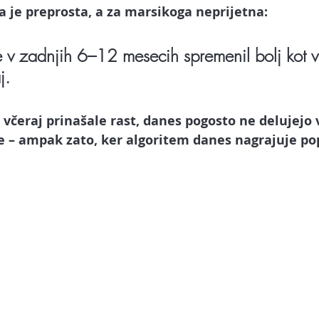
arketing
Spletna stran
Facebook oglaševanje
Spl
a je preprosta, a za marsikoga neprijetna: 
e v zadnjih 6–12 mesecih spremenil bolj kot v
ube
Tik Tok
Upravljalec družbenih omrežij
Umetna 
j.
AI chatbot in asistent
e včeraj prinašale rast, danes pogosto ne delujejo 
e – ampak zato, ker 
algoritem danes nagrajuje p