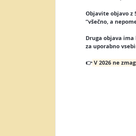
Objavite objavo z 
“všečno, a nepom
Druga objava ima le
za 
uporabno vseb
👉
 V 2026 ne zmag