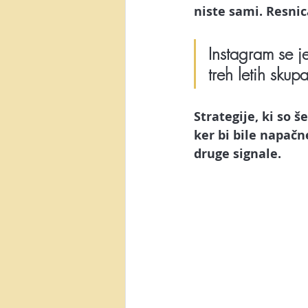
Posel preko spleta
Video m
niste sami. Resnic
Instagram se j
AI orodja
Canva
Yout
treh letih skupa
Generacija Z
NotebookLM
Strategije, ki so š
ker bi bile napačn
druge signale
.