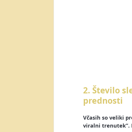
2. Število 
prednosti
Včasih so veliki pr
viralni trenutek”