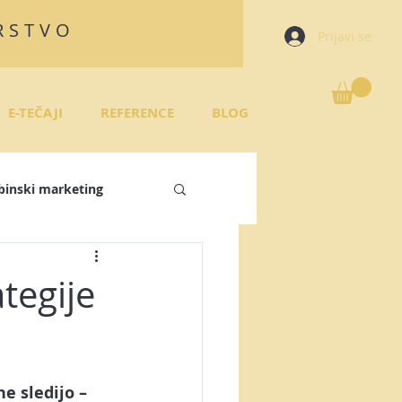
RSTVO
Prijavi se
E-TEČAJI
REFERENCE
BLOG
binski marketing
režja
tegije
 plan
e sledijo – 