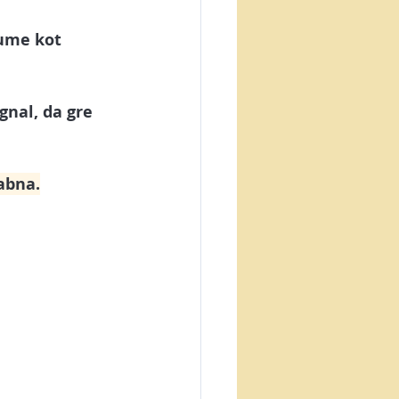
zume kot 
gnal, da gre 
abna.