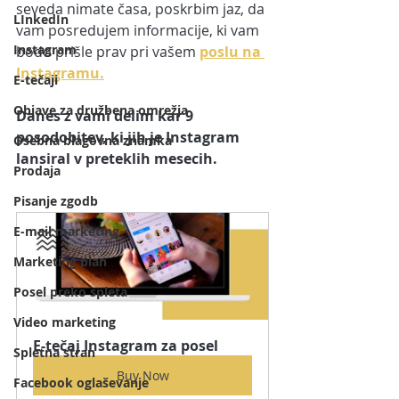
seveda nimate časa, poskrbim jaz, da 
LInkedIn
vam posredujem informacije, ki vam 
Instagram
bodo prišle prav pri vašem 
poslu na 
Instagramu.
E-tečaji
Objave za družbena omrežja
Danes z vami delim kar 9 
posodobitev, ki jih je Instagram 
Osebna blagovna znamka
lansiral v preteklih mesecih.
Prodaja
Pisanje zgodb
E-mail marketing
Marketing plan
Posel preko spleta
Video marketing
E-tečaj Instagram za posel
Spletna stran
Buy Now
Facebook oglaševanje