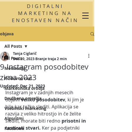
DIGITALNI
MARKETING NA
ENOSTAVEN NAČIN
objava
All Posts
Tanja Ciglarič
All Posts
Dec 20, 2023
Branje traja 2 min
9 Instagram posodobitev
Motivacija
zima 2023
Poslovna rast
Updated:
Dec 21, 2023
Marketinška orodja
Instagram je v zadnjih mesecih 
Družbena omrežja
objavil 
veliko posodobitev
, ki jim je 
bilo kar težko slediti. Aplikacija se 
Vsebinski marketing
razvija z veliko hitrostjo in če želite 
Algoritmi
slediti, morate biti redno 
prisotni in 
testirati stvari. 
Ker pa podjetniki 
Facebook