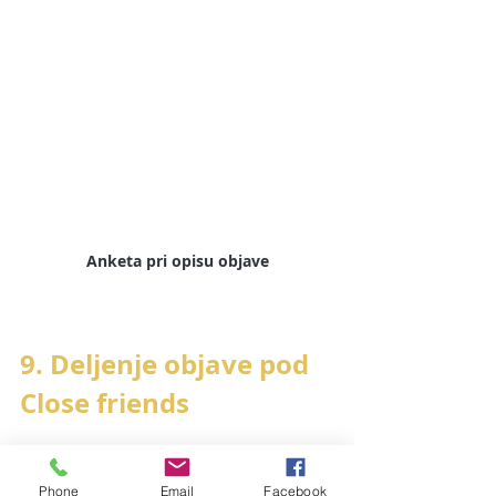
Anketa pri opisu objave
9. Deljenje objave pod 
Close friends
Do sedaj je bilo možno pod 
Close 
friends
 (določeni prijatelji) deliti le 
Phone
Email
Facebook