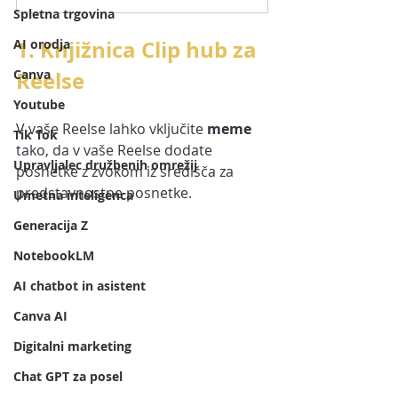
Spletna trgovina
1. Knjižnica Clip hub za 
AI orodja
Canva
Reelse
Youtube
V vaše Reelse lahko vključite 
meme
Tik Tok
tako, da v vaše Reelse dodate 
Upravljalec družbenih omrežij
posnetke z zvokom iz središča za 
predstavnostne posnetke.
Umetna inteligenca
Generacija Z
NotebookLM
AI chatbot in asistent
Canva AI
Digitalni marketing
Chat GPT za posel