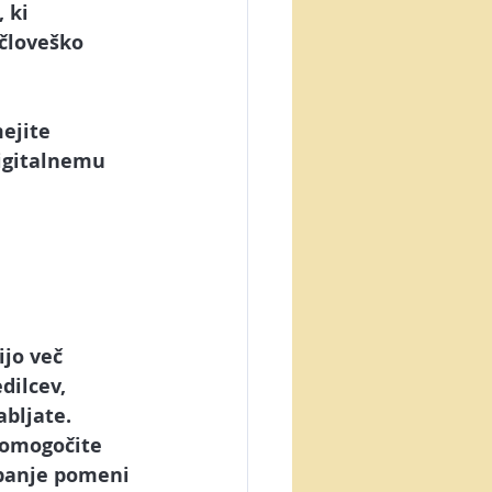
 ki 
 človeško 
ejite 
digitalnemu 
jo več 
dilcev, 
bljate. 
 omogočite 
upanje pomeni 