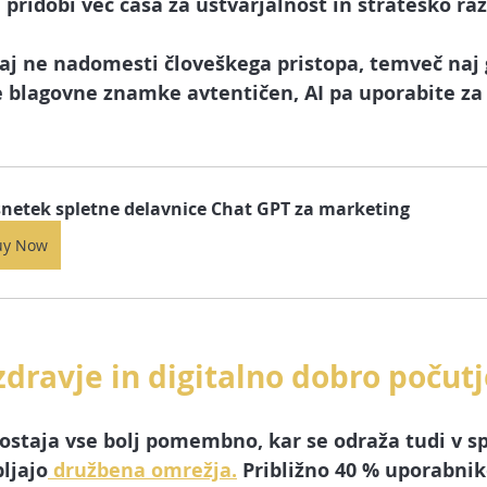
 pridobi več časa za ustvarjalnost in strateško raz
naj ne nadomesti človeškega pristopa, temveč naj 
 blagovne znamke avtentičen, AI pa uporabite za 
netek spletne delavnice Chat GPT za marketing
uy Now
zdravje in digitalno dobro počut
ostaja vse bolj pomembno, kar se odraža tudi v 
ljajo
 družbena omrežja.
 Približno 40 % uporabniko