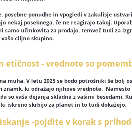
, posebne ponudbe in vpogledi v zakulisje ustvari
ajo nekaj posebnega, če ne reagirajo takoj. Upora
i samo učinkovita za prodajo, temveč tudi za izg
 vašo ciljno skupino.
 in etičnost - vrednote so pomem
na muha. V letu 2025 se bodo potrošniki še bolj os
ih znamk, ki odražajo njihove vrednote.  Namesto 
 da so vaša dejanja skladna z vašimi besedami. Ku
i iskreno skrbijo za planet in to tudi dokažejo.
iskanje -pojdite v korak s prihod