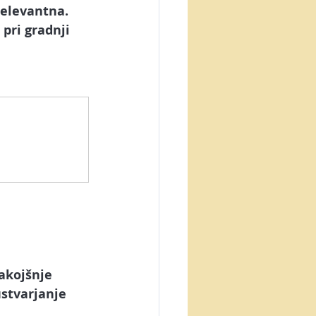
elevantna. 
pri gradnji 
akojšnje 
ustvarjanje 