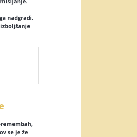
mišljanje. 
ga nadgradi. 
izboljšanje 
je
spremembah, 
v se je že 