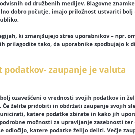
 odvisnih od družbenih medijev. Blagovne znamke,
lno dobro počutje, imajo priložnost ustvariti bolj
ubliko.
egijah, ki zmanjšujejo stres uporabnikov – npr. om
 jih prilagodite tako, da uporabnike spodbujajo k 
t podatkov- zaupanje je valuta 
bolj ozaveščeni o vrednosti svojih podatkov in želi
Če želite pridobiti in obdržati zaupanje svojih sle
icirati, katere podatke zbirate in kako jih upora
 podrobne možnosti za upravljanje zasebnosti ter
 odločijo, katere podatke želijo deliti. Večje za