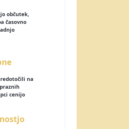
jo občutek, 
ba časovno 
radnjo 
bne
redotočili na 
praznih 
pci cenijo 
nostjo 