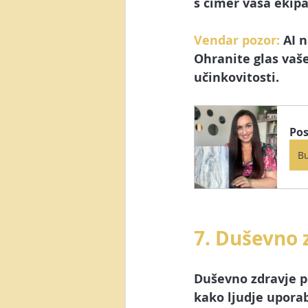
s čimer vaša ekipa
Vendar pozor:
 AI 
Ohranite glas vaše
učinkovitosti.
Pos
B
7. Duševno 
Duševno zdravje p
kako ljudje uporab