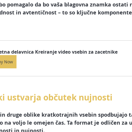
bo pomagalo da bo vaša blagovna znamka ostati r
dnost in avtentičnost – to so ključne komponente 
etna delavnica Kreiranje video vsebin za zacetnike
uy Now
ki ustvarja občutek nujnosti
 in druge oblike kratkotrajnih vsebin spodbujajo t
so na voljo le omejen čas. Ta format je odličen za 
osti in nujnosti.