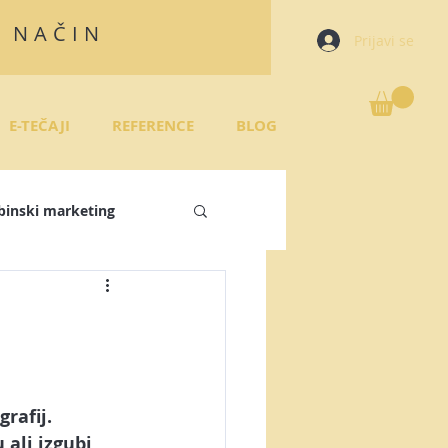
N NAČIN
Prijavi se
E-TEČAJI
REFERENCE
BLOG
binski marketing
režja
 plan
rafij. 
 ali izgubi 