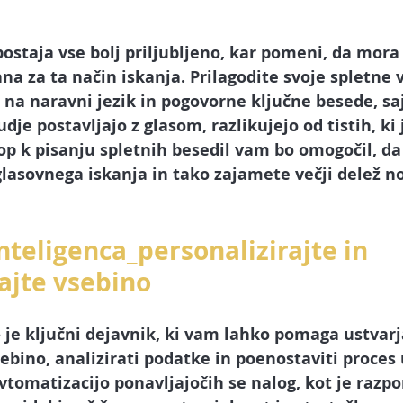
ostaja vse bolj priljubljeno, kar pomeni, da mora 
na za ta način iskanja. Prilagodite svoje spletne 
 na naravni jezik in pogovorne ključne besede, saj
judje postavljajo z glasom, razlikujejo od tistih, ki 
op k pisanju spletnih besedil vam bo omogočil, da
 glasovnega iskanja in tako zajamete večji delež n
nteligenca_personalizirajte in 
ajte vsebino
 – je ključni dejavnik, ki vam lahko pomaga ustvarj
ebino, analizirati podatke in poenostaviti proces 
omatizacijo ponavljajočih se nalog, kot je razpor