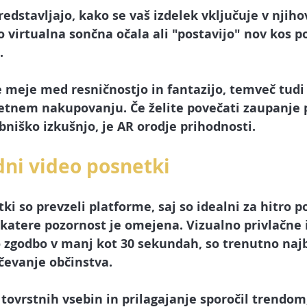
redstavljajo, kako se vaš izdelek vključuje v njiho
o virtualna sončna očala ali "postavijo" nov kos po
.
e meje med resničnostjo in fantazijo, temveč tudi
letnem nakupovanju. Če želite povečati zaupanje 
abniško izkušnjo, je AR orodje prihodnosti.
dni video posnetki
ki so prevzeli platforme, saj so idealni za hitro p
katere pozornost je omejena. Vizualno privlačne 
o zgodbo v manj kot 30 sekundah, so trenutno najb
učevanje občinstva.
tovrstnih vsebin in prilagajanje sporočil trendom, 