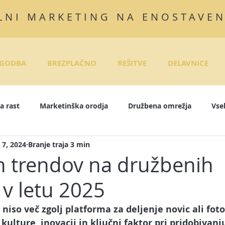
LNI MARKETING NA ENOSTAVE
GODBA
BREZPLAČNO
REŠITVE
DELAVNICE
a rast
Marketinška orodja
Družbena omrežja
Vse
 7, 2024
Branje traja 3 min
InkedIn
Instagram
E-tečaji
Objave za družbena om
ih trendov na družbenih
 v letu 2025
rodaja
Pisanje zgodb
E-mail marketing
Marketing
 niso več zgolj platforma za deljenje novic ali fotog
 kulture, inovacij in ključni faktor pri pridobivanju