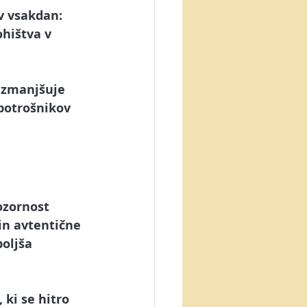
v vsakdan: 
hištva v 
 zmanjšuje 
potrošnikov 
ozornost 
in avtentične 
oljša 
ki se hitro 