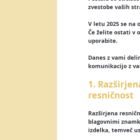
Posel preko spleta
Video m
zvestobe vaših str
V letu 2025 se na o
AI orodja
Canva
Yout
Če želite ostati v
uporabite.
Generacija Z
NotebookLM
Danes z vami deli
komunikacijo z vaš
1. Razširjen
resničnost
Razširjena resničn
blagovnimi znamka
izdelka, temveč us