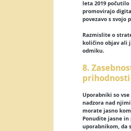
leta 2019 počutilo
promovirajo digita
povezavo s svojo p
Razmislite o strat
količino objav ali
odmiku.
8. Zasebnos
prihodnosti
Uporabniki so vse 
nadzora nad njimi. 
morate jasno komun
Ponudite jasne in
uporabnikom, da se