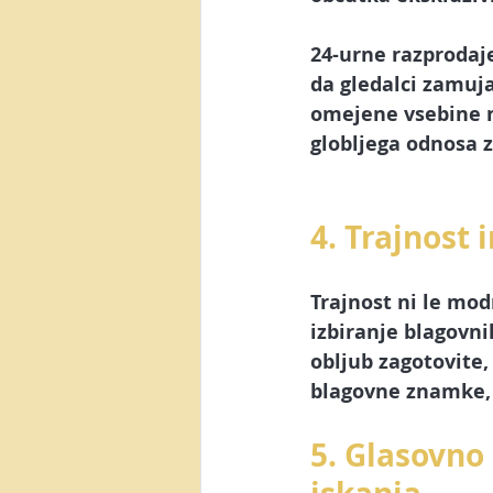
24-urne razprodaje
da gledalci zamuj
omejene vsebine n
globljega odnosa z
4. Trajnost
Trajnost ni le mod
izbiranje blagovn
obljub zagotovite,
blagovne znamke, k
5. Glasovno 