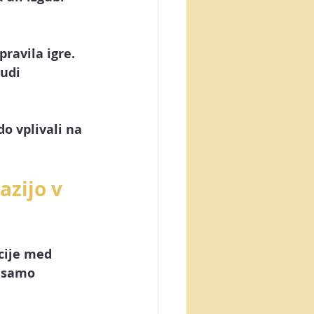
etna trgovina
ravila igre. 
inteligenca
udi 
 vplivali na 
azijo v 
cije med 
 samo 