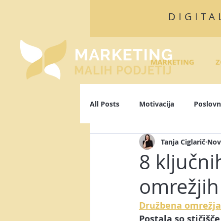
DIGITA
MARKETING
Z
All Posts
Motivacija
Poslovn
Tanja Ciglarič
Nov
Algoritmi
Facebook
L
8 ključn
omrežjih
Osebna blagovna znamka
P
Družbena omrežja
Postala so stičišče