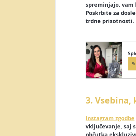
spreminjajo, vam 
Poskrbite za dosle
trdne prisotnosti.
Spl
B
3. Vsebina, 
Instagram zgodbe
vključevanje, saj 
občutka ekskluzivn