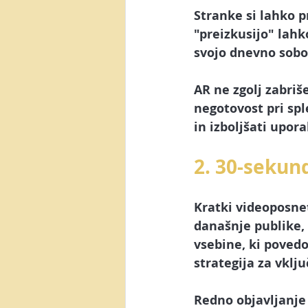
Stranke si lahko p
"preizkusijo" lahk
svojo dnevno sobo
AR ne zgolj zabriš
negotovost pri sp
in izboljšati upor
2. 30-sekun
Kratki videoposnet
današnje publike, 
vsebine, ki poved
strategija za vklj
Redno objavljanje 