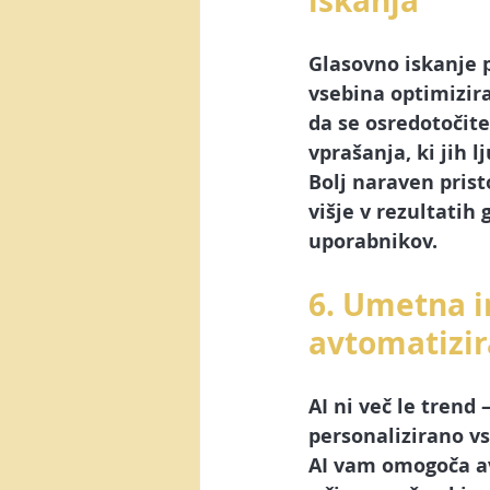
iskanja
Glasovno iskanje p
vsebina optimizira
da se osredotočite
vprašanja, ki jih l
Bolj naraven prist
višje v rezultatih
uporabnikov.
6. Umetna i
avtomatizir
AI ni več le trend
personalizirano vs
AI vam omogoča avt