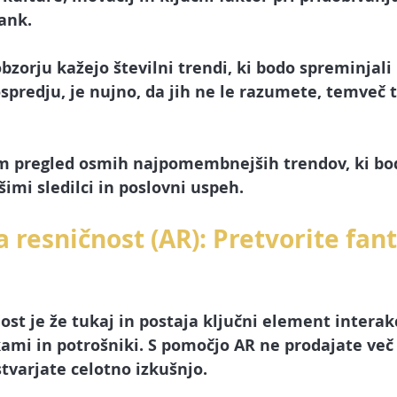
arketing
Spletna stran
Facebook oglaševanje
Spl
ank. 
bzorju kažejo številni trendi, ki bodo spreminjali p
ube
Tik Tok
Upravljalec družbenih omrežij
Umetna 
 ospredju, je nujno, da jih ne le razumete, temveč t
AI chatbot in asistent
m pregled osmih najpomembnejših trendov, ki bodo
imi sledilci in poslovni uspeh.
a resničnost (AR): Pretvorite fant
ost je že tukaj in postaja ključni element interak
mi in potrošniki. S pomočjo AR ne prodajate več
tvarjate celotno izkušnjo. 