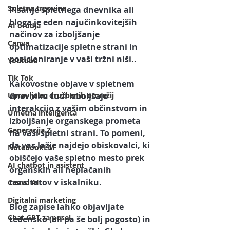
Spletna trgovina
Pisanje spletnega dnevnika ali 
bloga
 je eden najučinkovitejših 
AI orodja
načinov za izboljšanje 
Canva
optimatizacije spletne strani
 in 
pozicioniranje v vaši tržni niši.. 
Youtube
Tik Tok
Kakovostne objave v spletnem 
Upravljalec družbenih omrežij
dnevniku tudi izboljšajo 
interakcijo z vašim občinstvom in 
Umetna inteligenca
izboljšanje organskega prometa 
Generacija Z
na vaši spletni strani. To pomeni, 
da vas lažje najdejo obiskovalci, ki 
NotebookLM
obiščejo vaše spletno mesto prek 
AI chatbot in asistent
organskih ali neplačanih 
rezultatov v iskalniku.
Canva AI
Digitalni marketing
Blog zapise lahko objavljate 
Chat GPT za posel
tedensko (ali pa še bolj pogosto) in 