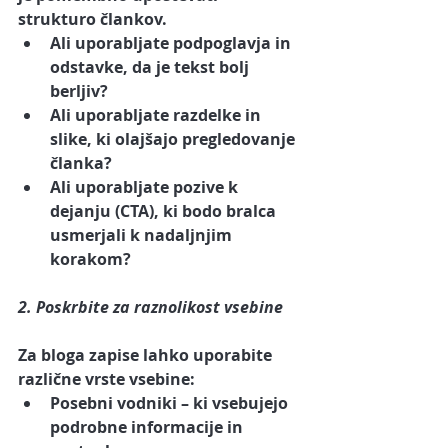
strukturo člankov. 
Ali uporabljate podpoglavja in 
odstavke, da je tekst bolj 
berljiv? 
Ali uporabljate razdelke in 
slike, ki olajšajo pregledovanje 
članka? 
Ali uporabljate pozive k 
dejanju (CTA), ki bodo bralca 
usmerjali k nadaljnjim 
korakom?
2. Poskrbite za raznolikost vsebine
Za bloga zapise lahko uporabite 
različne vrste vsebine:
Posebni vodniki
 – ki vsebujejo 
podrobne informacije in 