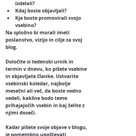
izdelali?
Kdaj boste objavljali?
Kje boste promovirali svojo 
vsebino?
Na splošno bi morali imeti 
poslanstvo, vizijo in cilje za svoj 
blog.
Določite si tedenski urnik in 
termin v dnevu, ko pišete vsebine 
in objavljate članke. Ustvarite 
vsebinski koledar, najbolje 
mesečni ali več, da boste vedno 
vedeli, kakšne bodo teme 
prihajajočih vsebin in kaj želite z 
njimi doseči.
Kadar pišete svoje objave v blogu, 
je pomembno upoštevati 