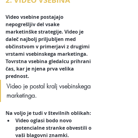
2. VIDEO VSEBINA
Video vsebine
 postajajo 
nepogrešljiv del vsake 
marketinške strategije. Video je 
daleč najbolj priljubljen med 
občinstvom v primerjavi z drugimi 
vrstami vsebinskega marketinga. 
Tovrstna vsebina gledalcu prihrani 
čas, kar je njena prva velika 
prednost. 
Video je postal kralj vsebinskega 
marketinga.
Na voljo je tudi v številnih oblikah:
Video oglasi
 bodo novo 
potencialne stranke obvestili o 
vaši blagovni znamki.