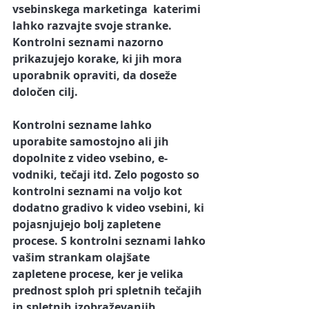
vsebinskega marketinga  katerimi 
lahko razvajte svoje stranke. 
Kontrolni seznami nazorno 
prikazujejo korake, ki jih mora 
uporabnik opraviti, da doseže 
določen cilj. 
Kontrolni sezname lahko 
uporabite samostojno ali jih 
dopolnite 
z video vsebino, e-
vodniki, tečaji itd.
 Zelo pogosto so 
kontrolni seznami na voljo kot 
dodatno gradivo k video vsebini, ki 
pojasnjujejo bolj zapletene 
procese. S kontrolni seznami lahko 
vašim strankam olajšate 
zapletene procese, ker je velika 
prednost sploh pri spletnih tečajih 
in spletnih izobraževanjih. 