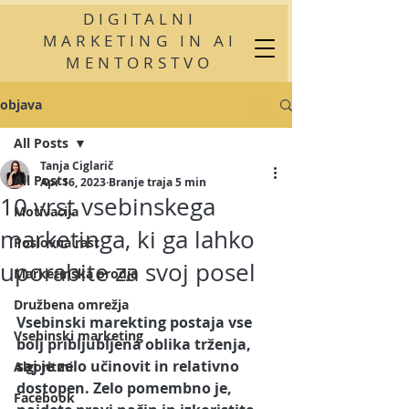
DIGITALNI
MARKETING IN AI
MENTORSTVO
objava
All Posts
Tanja Ciglarič
All Posts
Apr 16, 2023
Branje traja 5 min
10 vrst vsebinskega
Motivacija
marketinga, ki ga lahko
Poslovna rast
uporabite za svoj posel
Marketinška orodja
Družbena omrežja
Vsebinski marekting
 postaja vse 
Vsebinski marketing
bolj pribljubljena oblika trženja, 
saj je zelo učinovit in relativno 
Algoritmi
dostopen. Zelo pomembno je, 
Facebook