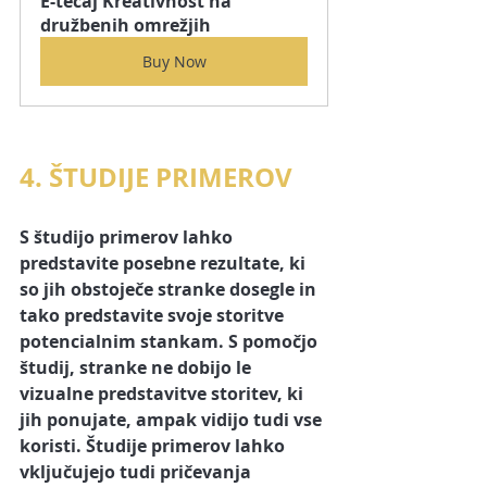
E-tečaj Kreativnost na 
družbenih omrežjih
Buy Now
4. ŠTUDIJE PRIMEROV
S študijo primerov lahko 
predstavite posebne rezultate, ki 
so jih obstoječe stranke dosegle in 
tako predstavite svoje storitve 
potencialnim stankam. S pomočjo 
študij, stranke ne dobijo le 
vizualne predstavitve storitev
, ki 
jih ponujate, ampak vidijo tudi vse 
koristi. Študije primerov lahko 
vključujejo tudi 
pričevanja 