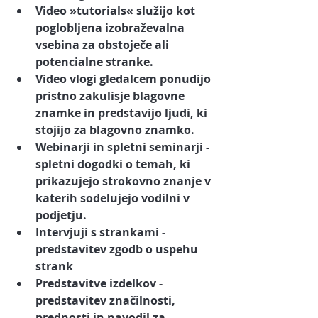
Video »tutorials«
 služijo kot 
poglobljena izobraževalna 
vsebina za obstoječe ali 
potencialne stranke. 
Video vlogi
 gledalcem ponudijo 
pristno zakulisje blagovne 
znamke in predstavijo ljudi, ki 
stojijo za blagovno znamko.
Webinarji in spletni seminarji 
- 
spletni dogodki o temah, ki 
prikazujejo strokovno znanje v 
katerih sodelujejo vodilni v 
podjetju.
Intervjuji s strankami
 - 
predstavitev zgodb o uspehu 
strank 
Predstavitve izdelkov
 - 
predstavitev značilnosti, 
prednosti in navodil za 