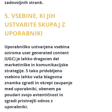
zadovoljnih strank.
5. VSEBINE, KI JIH 
USTVARITE SKUPAJ Z 
UPORABNIKI
Uporabniško ustvarjena vsebina 
oziroma 
user generated content 
(UGC)
 je lahko dragocen del 
marketinške in komunikacijske 
strategije. S tako pridobljeno 
vsebino lahko vaša blagovna 
znamka zgradi in okrepi zaupanje 
med uporabniki, obenem pa 
poudari svojo avtentičnost in 
zgradi pristnejši odnos z 
uporabniki. 