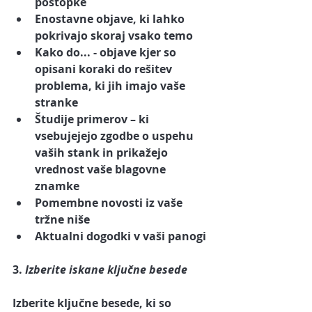
postopke
Enostavne objave
, ki lahko 
pokrivajo skoraj vsako temo
Kako do...
 - objave kjer so 
opisani koraki do rešitev 
problema, ki jih imajo vaše 
stranke
Študije primerov
 – ki 
vsebujejejo zgodbe o uspehu 
vaših stank in prikažejo 
vrednost vaše blagovne 
znamke
Pomembne novosti 
iz vaše 
tržne niše
Aktualni dogodki
 v vaši panogi
3. 
Izberite iskane ključne besede
Izberite ključne besede, ki so 