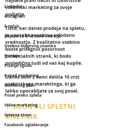
najdete pravi način in izkoristite 
LInkedIn
vsebinski marketing
 za svoje 
podjetje. 
Instagram
E-tečaji
Tisto, kar danes prodaja na spletu, 
je 
uporabna vsebina z dodano 
Objave za družbena omrežja
vrednostjo.
 Z kvalitetno vsebino 
Osebna blagovna znamka
boste pritegnili pozornost 
Prodaja
potencialnih strank, ki bodo 
posledično tudi od vas kaj kupile. 
Pisanje zgodb
E-mail marketing
Danes bom z vami delilia 
10 vrst 
vsebinskega marektinga
, ki ga 
Marketing plan
lahko uporabljate za svoj posel. 
Posel preko spleta
1. BLOG ALI SPLETNI 
Video marketing
DNEVNIK
Spletna stran
Facebook oglaševanje