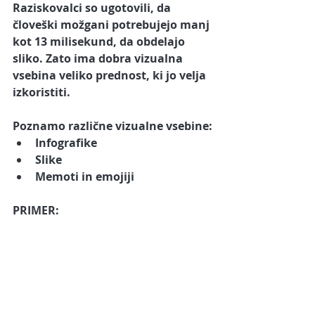
Raziskovalci so ugotovili, da 
človeški možgani potrebujejo manj 
kot 13 milisekund, da obdelajo 
sliko. Zato ima dobra vizualna 
vsebina veliko prednost, ki jo velja 
izkoristiti. 
Poznamo različne vizualne vsebine:
Infografike
Slike
Memoti in emojiji
PRIMER: