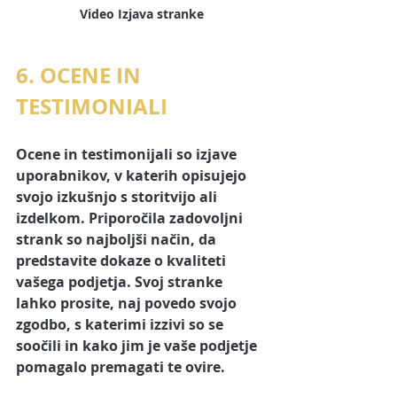
Video Izjava stranke
6. OCENE IN 
TESTIMONIALI
Ocene in testimonijali so izjave 
uporabnikov, v katerih opisujejo 
svojo izkušnjo s storitvijo ali 
izdelkom. Priporočila zadovoljni 
strank so najboljši način, da 
predstavite dokaze o 
kvaliteti 
vašega podjetja
. Svoj stranke 
lahko prosite, naj povedo svojo 
zgodbo, s katerimi izzivi so se 
soočili in kako jim je vaše podjetje 
pomagalo premagati te ovire.