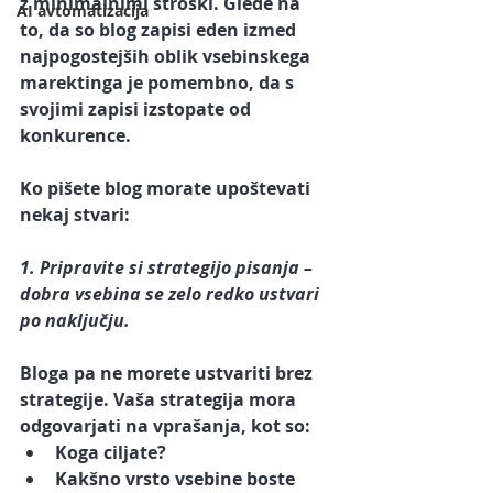
z minimalnimi stroški. Glede na 
AI avtomatizacija
to, da so blog zapisi eden izmed 
najpogostejših oblik vsebinskega 
marektinga je pomembno, da s 
svojimi zapisi izstopate od 
konkurence. 
Ko pišete blog morate upoštevati 
nekaj stvari:
1. Pripravite si strategijo pisanja – 
dobra vsebina se zelo redko ustvari 
po naključju.
Bloga pa ne morete ustvariti brez 
strategije. Vaša strategija mora 
odgovarjati na vprašanja, kot so:
Koga ciljate?
Kakšno vrsto vsebine boste 