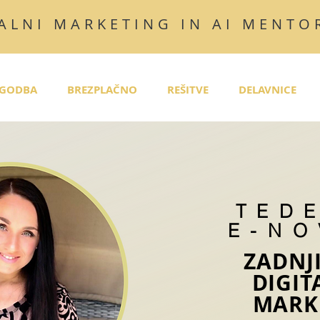
ALNI MARKETING IN AI MENTO
GODBA
BREZPLAČNO
REŠITVE
DELAVNICE
TED
E-NO
ZADNJ
DIGI
MARK