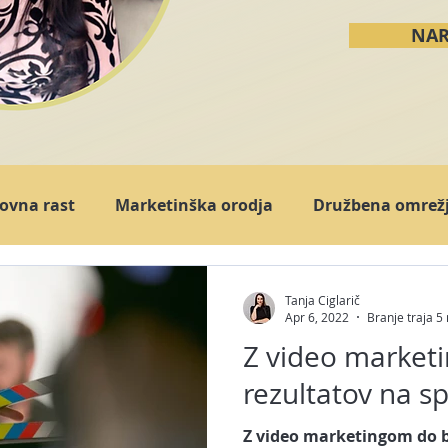
NAR
ovna rast
Marketinška orodja
Družbena omrež
goritmi
Facebook
LInkedIn
Instagram
Tanja Ciglarič
Apr 6, 2022
Branje traja 5
Z video marketi
a
Osebna blagovna znamka
Prodaja
Pisanj
rezultatov na sp
Z video marketingom do b
ting plan
Posel preko spleta
Video marketing