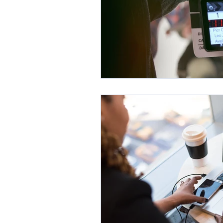
Facebook oglaševanje
S
Upravljalec družbenih omrež
AI chatbot in asistent