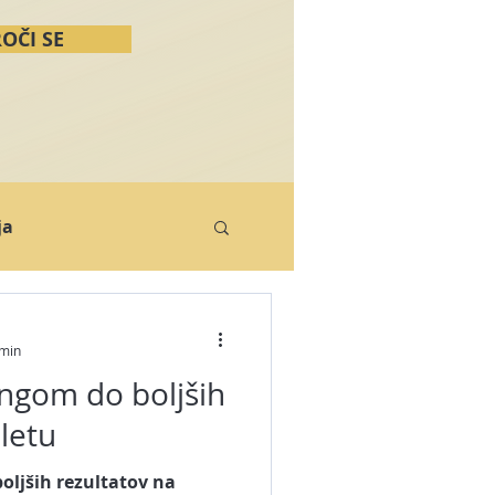
OČI SE
ja
E-tečaji
 min
ngom do boljših
e zgodb
letu
oljših rezultatov na
Spletna stran