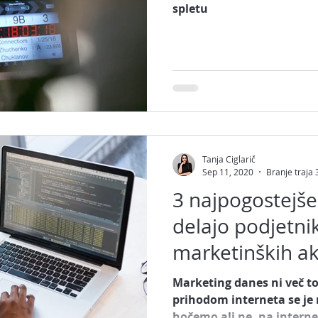
spletu
pletna trgovina
AI orodja
Canva
Youtube
ij
Umetna inteligenca
Generacija Z
Noteb
Tanja Ciglarič
Sep 11, 2020
Branje traja 
3 najpogostejše 
delajo podjetnik
marketinških ak
Marketing danes ni več to, 
prihodom interneta se je
hočemo ali ne, na internet