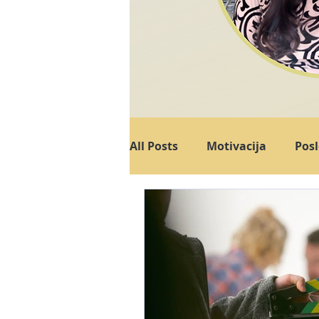
All Posts
Motivacija
Posl
Vsebinski marketing
Al
Objave za družbena omrežj
E-mail marketing
Marke