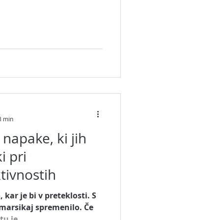
Tik Tok
ookLM
3 min
napake, ki jih
i pri
tivnostih
kar je bi v preteklosti. S
 marsikaj spremenilo. Če
u je...