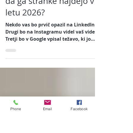
Jul 23
Branje traja 6 min
Kje mora biti podjetje,
da ga stranke najdejo v
letu 2026?
Nekdo vas bo prvič opazil na LinkedInu.
Drugi bo na Instagramu videl vaš video.
Tretji bo v Google vpisal težavo, ki jo
rešujete. Četrti bo za priporočilo vprašal
ChatGPT, Gemini ali Perplexity.
Phone
Email
Facebook