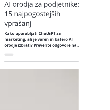
4 days ago
Branje traja 7 min
AI orodja za podjetnike:
15 najpogostejših
vprašanj
Kako uporabljati ChatGPT za
marketing, ali je varen in katero AI
orodje izbrati? Preverite odgovore na
pogosta vprašanja podjetnikov.