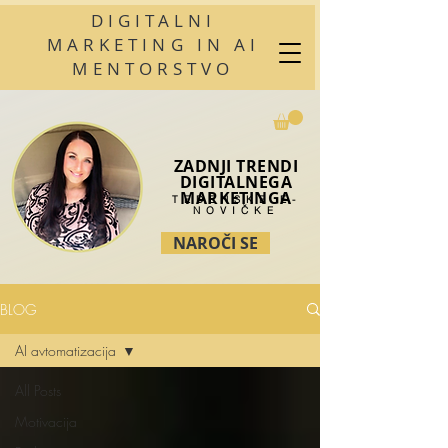
DIGITALNI
MARKETING IN AI
MENTORSTVO
ZADNJI TRENDI
DIGITALNEGA
MARKETINGA
TEDENSKE E-
NOVIČKE
NAROČI SE
BLOG
AI avtomatizacija
All Posts
Motivacija