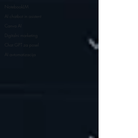
NotebookLM
AI chatbot in asistent
Canva AI
Digitalni marketing
Chat GPT za posel
AI avtomatizacija