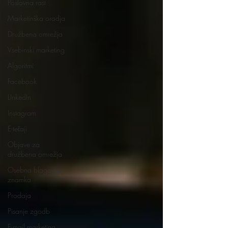
Poslovna rast
Marketinška orodja
Družbena omrežja
Vsebinski marketing
Algoritmi
Facebook
LInkedIn
Instagram
E-tečaji
Objave za
družbena omrežja
Osebna blagovna
znamka
Prodaja
Pisanje zgodb
E-mail marketing