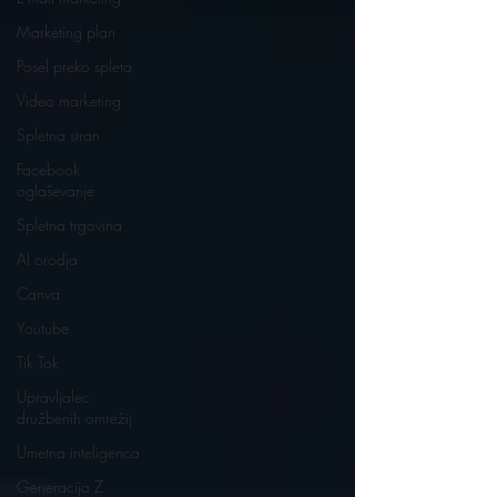
Marketing plan
Posel preko spleta
Video marketing
Spletna stran
Facebook
oglaševanje
Spletna trgovina
AI orodja
Canva
Youtube
Tik Tok
Upravljalec
družbenih omrežij
Umetna inteligenca
Generacija Z