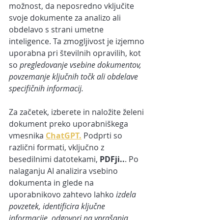
možnost, da neposredno vključite 
svoje dokumente za analizo ali 
obdelavo s strani umetne 
inteligence. Ta zmogljivost je izjemno 
uporabna pri številnih opravilih, kot 
so 
pregledovanje vsebine dokumentov, 
povzemanje ključnih točk ali obdelave 
specifičnih informacij.
Za začetek, izberete in naložite želeni 
dokument preko uporabniškega 
vmesnika 
ChatGPT.
 Podprti so 
različni formati, vključno z 
besedilnimi datotekami, 
PDFji..
. Po 
nalaganju AI analizira vsebino 
dokumenta in glede na 
uporabnikovo zahtevo lahko 
izdela 
povzetek, identificira ključne 
informacije, odgovori na vprašanja 