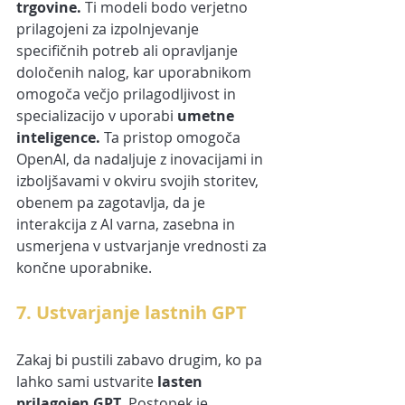
trgovine. 
Ti modeli bodo verjetno 
prilagojeni za izpolnjevanje 
specifičnih potreb ali opravljanje 
določenih nalog, kar uporabnikom 
omogoča večjo prilagodljivost in 
specializacijo v uporabi 
umetne 
inteligence.
 Ta pristop omogoča 
OpenAI, da nadaljuje z inovacijami in 
izboljšavami v okviru svojih storitev, 
obenem pa zagotavlja, da je 
interakcija z AI varna, zasebna in 
usmerjena v ustvarjanje vrednosti za 
končne uporabnike.
7. Ustvarjanje lastnih GPT
Zakaj bi pustili zabavo drugim, ko pa 
lahko sami ustvarite 
lasten 
prilagojen GPT. 
Postopek je 