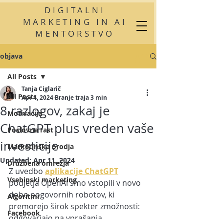
DIGITALNI
MARKETING IN AI
MENTORSTVO
objava
All Posts
Tanja Ciglarič
All Posts
Apr 4, 2024
Branje traja 3 min
8 razlogov, zakaj je
Motivacija
ChatGPT plus vreden vaše
Poslovna rast
investicije
Marketinška orodja
Updated:
Apr 11, 2024
Družbena omrežja
Z uvedbo 
aplikacije ChatGPT
Vsebinski marketing
podjetja OpenAI smo vstopili v novo 
dobo pogovornih robotov, ki 
Algoritmi
premorejo širok spekter zmožnosti: 
Facebook
odgovarjajo na vprašanja, 