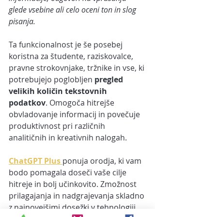
glede vsebine ali celo oceni ton in slog 
pisanja.
Ta funkcionalnost je še posebej 
koristna za študente, raziskovalce, 
pravne strokovnjake, tržnike in vse, ki 
potrebujejo poglobljen
 pregled 
velikih količin tekstovnih 
podatkov
. Omogoča hitrejše 
obvladovanje informacij in povečuje 
produktivnost pri različnih 
analitičnih in kreativnih nalogah.
ChatGPT Plus 
ponuja orodja, ki vam 
bodo pomagala doseči vaše cilje 
hitreje in bolj učinkovito. Zmožnost 
prilagajanja in nadgrajevanja skladno 
z najnovejšimi dosežki v tehnologiji 