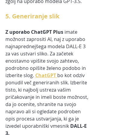
zgolj na uporabo modela GPT-3.5.
5. Generiranje slik
Z uporabo ChatGPT Plus
 imate 
možnost zaprositi AI, naj z uporabo 
najnaprednejšega modela DALL-E 3 
za vas ustvari sliko. Za začetek 
enostavno vpišite svojo zahtevo, 
podrobno opišite želeno podobo in 
izberite slog. 
ChatGPT 
bo kot odziv 
ponudil več generiranih slik. Izberite 
tisto, ki najbolj ustreza vašim 
pričakovanje in imeli boste možnost, 
da jo ocenite, shranite na svojo 
napravo ali si ogledate podroben 
opis procesa ustvarjanja, ki ga je 
izvedel uporabniški vmesnik 
DALL-E 
3.