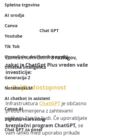
Spletna trgovina
AI orodja
Canva
Chat GPT
Youtube
Tik Tok
Upravljalec družbenih omrežij
Danes z vami delim 
8 razlogov, 
zakaj je ChatGpt Plus vreden vaše 
Umetna inteligenca
investicije:
Generacija Z
1. Boljša dostopnost
NotebookLM
AI chatbot in asistent
Infrastruktura 
ChatGPT 
je občasno 
Canva AI
preobremenjena z zahtevami 
velikega števila ljudi. Če uporabljate 
Digitalni marketing
brezplačni program ChatGPT, 
se 
Chat GPT za posel
vam lahko med uporabo prikaže 