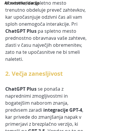
obvestilo, da spletno mesto 
AI avtomatizacija
trenutno obdeluje preveč zahtevkov, 
kar upočasnjuje odzivni čas ali vam 
sploh onemogoča interakcije. Pri 
ChatGPT Plus
 pa spletno mesto 
prednostno obravnava vaše zahteve, 
zlasti v času največjih obremenitev, 
zato na te upočasnitve ne bi smeli 
naleteti.
2. Večja zanesljivost
ChatGPT Plus
 se ponaša z 
naprednimi zmogljivostmi in 
bogatejšim naborom znanja, 
predvsem zaradi 
integracije GPT-4
, 
kar privede do zmanjšanja napak v 
primerjavi z brezplačno verzijo, ki 
temelji na 
GPT-3.5.
 Vendar pa to ne 