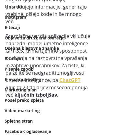
posredujejo informacije, generirajo 
LInkedIn
vsebine, pišejo kode in še mnogo 
Instagram
več. 
E-tečaji
Brezplačna verzija aplikacije vključuje 
Objave za družbena omrežja
napredni model umetne inteligence 
Osebna blagovna znamka
GPT-3.5, ki ima izjemno sposobnost 
odzivanja na raznovrstna vprašanja 
Prodaja
in zahteve uporabnikov. Za tiste, ki 
Pisanje zgodb
pa želite še nadgraditi zmogljivosti 
E-mail marketing
umetne inteligence, pa
ChatGPT
Plus za 20 dolarjev mesečno ponuja 
Marketing plan
več 
ključnih izboljšav.
Posel preko spleta
Video marketing
Spletna stran
Facebook oglaševanje