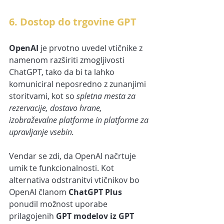
6. Dostop do trgovine GPT
OpenAI 
je prvotno uvedel vtičnike z 
namenom razširiti zmogljivosti 
ChatGPT, tako da bi ta lahko 
komuniciral neposredno z zunanjimi 
storitvami, kot so 
spletna mesta za 
rezervacije, dostavo hrane, 
izobraževalne platforme in platforme za 
upravljanje vsebin. 
Vendar se zdi, da OpenAI načrtuje 
umik te funkcionalnosti. Kot 
alternativa odstranitvi vtičnikov bo 
OpenAI članom 
ChatGPT Plus
ponudil možnost uporabe 
prilagojenih 
GPT modelov iz GPT 