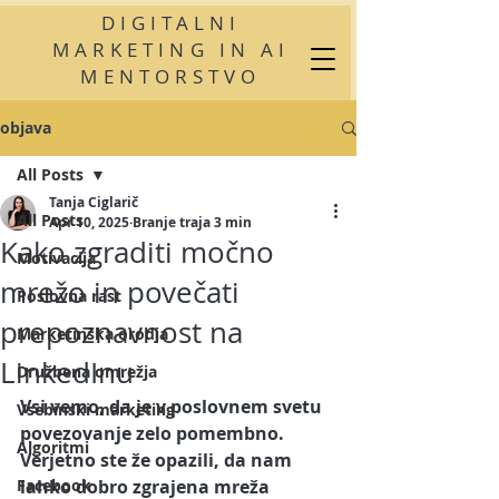
DIGITALNI
MARKETING IN AI
MENTORSTVO
objava
All Posts
Tanja Ciglarič
All Posts
Apr 10, 2025
Branje traja 3 min
Kako zgraditi močno
Motivacija
mrežo in povečati
Poslovna rast
prepoznavnost na
Marketinška orodja
LinkedInu
Družbena omrežja
Vsi vemo, da je v poslovnem svetu 
Vsebinski marketing
povezovanje zelo pomembno. 
Algoritmi
Verjetno ste že opazili, da nam 
Facebook
lahko dobro zgrajena mreža 