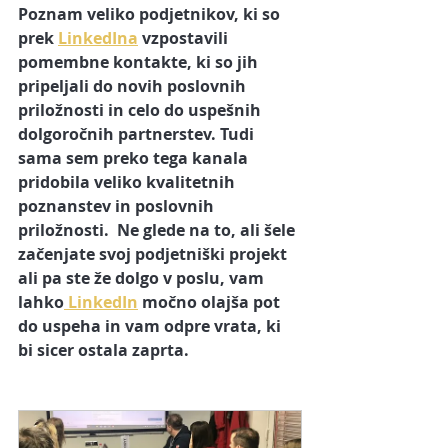
Poznam veliko podjetnikov, ki so 
prek 
LinkedIna
 vzpostavili 
pomembne kontakte, ki so jih 
pripeljali do novih poslovnih 
priložnosti in celo do uspešnih 
dolgoročnih partnerstev. Tudi 
sama sem preko tega kanala 
pridobila veliko kvalitetnih 
poznanstev in poslovnih 
priložnosti.
 Ne glede na to, ali šele 
začenjate svoj podjetniški projekt 
ali pa ste že dolgo v poslu, vam 
lahko
 LinkedIn
 močno olajša pot 
do uspeha in vam odpre vrata, ki 
bi sicer ostala zaprta.