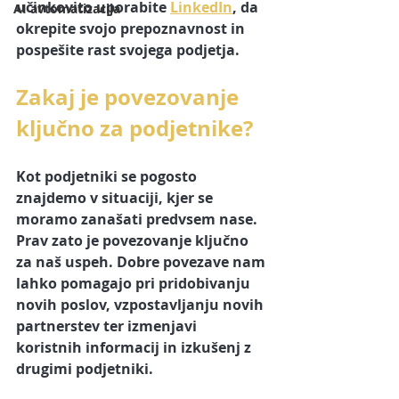
učinkovito uporabite 
LinkedIn
, da 
AI avtomatizacija
okrepite svojo prepoznavnost in 
pospešite rast svojega podjetja.
Zakaj je povezovanje 
ključno za podjetnike?
Kot podjetniki se pogosto 
znajdemo v situaciji, kjer se 
moramo zanašati predvsem nase. 
Prav zato je povezovanje ključno 
za naš uspeh. Dobre povezave nam 
lahko pomagajo pri pridobivanju 
novih poslov, vzpostavljanju novih 
partnerstev ter izmenjavi 
koristnih informacij in izkušenj z 
drugimi podjetniki.