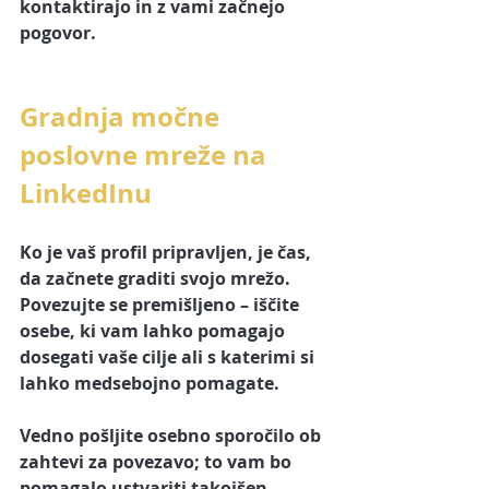
kontaktirajo in z vami začnejo 
pogovor.
Gradnja močne 
poslovne mreže na 
LinkedInu
Ko je vaš profil pripravljen, je čas, 
da začnete graditi svojo mrežo. 
Povezujte se premišljeno – iščite 
osebe, ki vam lahko pomagajo 
dosegati vaše cilje ali s katerimi si 
lahko medsebojno pomagate. 
Vedno pošljite osebno sporočilo ob 
zahtevi za povezavo; to vam bo 
pomagalo ustvariti takojšen 