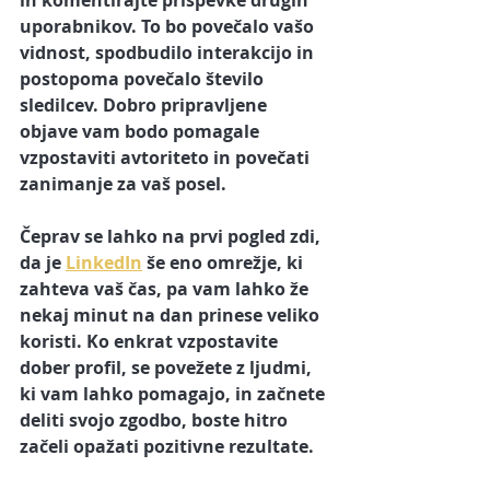
uporabnikov. To bo povečalo vašo 
vidnost, spodbudilo interakcijo in 
postopoma povečalo število 
sledilcev. Dobro pripravljene 
objave vam bodo pomagale 
vzpostaviti avtoriteto in povečati 
zanimanje za vaš posel. 
Čeprav se lahko na prvi pogled zdi, 
da je 
LinkedIn
 še eno omrežje, ki 
zahteva vaš čas, pa vam lahko že 
nekaj minut na dan prinese veliko 
koristi. Ko enkrat vzpostavite 
dober profil, se povežete z ljudmi, 
ki vam lahko pomagajo, in začnete 
deliti svojo zgodbo, boste hitro 
začeli opažati pozitivne rezultate.