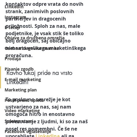
kontaktov odpre vrata do novih 
LInkedIn
strank, zanimivih poslovnih 
Instagram
partnerjev in dragocenih 
priložnosti. Sploh za nas, male 
E-tečaji
podjetnike, je vsak stik še toliko 
Objave za družbena omrežja
bolj dragocen, saj običajno 
nimamo velikega marketinškega 
Osebna blagovna znamka
proračuna.
Prodaja
Pisanje zgodb
Ravno tukaj pride na vrsto 
E-mail marketing
LinkedIn! 
Marketing plan
To poslovno omrežje je kot 
Posel preko spleta
ustvarjeno za nas, saj nam 
Video marketing
omogoča hitro in enostavno 
Spletna stran
povezovanje z ljudmi, ki so za naš 
posel res pomembni. Če še ne 
Facebook oglaševanje
uporabljate 
LinkedIna
 ali ga 