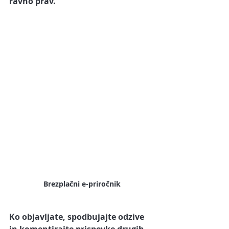
ravno prav.
Brezplačni e-priročnik
Ko objavljate, spodbujajte odzive 
in komentirajte prispevke drugih 