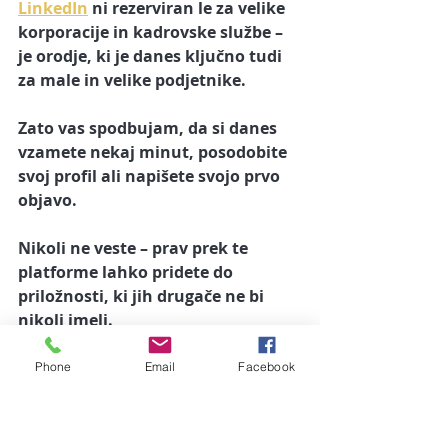
LinkedIn
 ni rezerviran le za velike 
korporacije in kadrovske službe – 
je orodje, ki je danes ključno tudi 
za male in velike podjetnike. 
Zato vas spodbujam, da si danes 
vzamete nekaj minut, posodobite 
svoj profil ali napišete svojo prvo 
objavo. 
Nikoli ne veste – prav prek te 
platforme lahko pridete do 
priložnosti, ki jih drugače ne bi 
nikoli imeli.
Če ne veste, kako se lotiti 
Phone
Email
Facebook
marketinga na LinkedInu, sedaj 
imate odlično priložnost≥