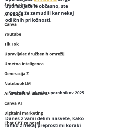
Spletna trgovina
uporabljate le občasno, ste 
mogoče že zamudili kar nekaj 
AI orodja
odličnih priložnosti. 
Canva
Youtube
Tik Tok
Upravljalec družbenih omrežij
Umetna inteligenca
Generacija Z
NotebookLM
Statistika LinkedIn uporabnikov 2025
AI chatbot in asistent
Canva AI
Digitalni marketing
Danes z vami delim nasvete, kako 
Chat GPT za posel
lahko z nekaj preprostimi koraki 