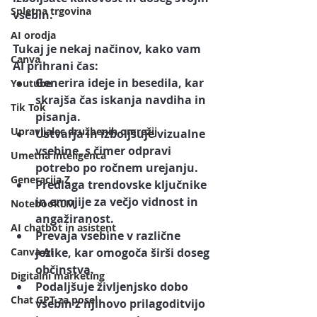
Spletna trgovina
vsebin.
AI orodja
Tukaj je nekaj načinov, kako vam 
Canva
AI prihrani čas:
Generira ideje in besedila
, kar 
Youtube
skrajša čas iskanja navdiha in 
Tik Tok
pisanja.
Upravljalec družbenih omrežij
Ustvarja in izboljšuje vizualne 
vsebine
, s čimer odpravi 
Umetna inteligenca
potrebo po ročnem urejanju.
Generacija Z
Predlaga trendovske ključnike 
in emojije
 za večjo vidnost in 
NotebookLM
angažiranost.
AI chatbot in asistent
Prevaja vsebine v različne 
Canva AI
jezike
, kar omogoča širši doseg 
občinstva.
Digitalni marketing
Podaljšuje življenjsko dobo 
Chat GPT za posel
vsebin
 z njihovo prilagoditvijo 