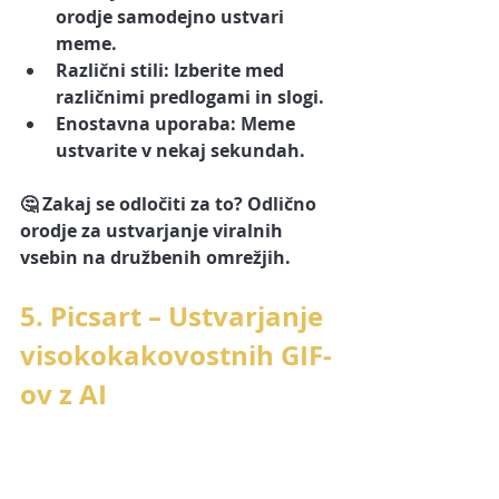
orodje samodejno ustvari 
meme.
Različni stili:
 Izberite med 
različnimi predlogami in slogi.
Enostavna uporaba:
 Meme 
ustvarite v nekaj sekundah.
🤔 
Zakaj se odločiti za to?
 Odlično 
orodje za ustvarjanje viralnih 
vsebin na družbenih omrežjih.
5. Picsart – Ustvarjanje 
visokokakovostnih GIF-
ov z AI