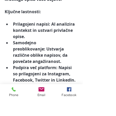
Ključne lastnosti:
Prilagojeni napisi:
 AI analizira 
kontekst in ustvari privlačne 
opise.
Samodejno 
preoblikovanje:
 Ustvarja 
različne oblike napisov, da 
povečate angažiranost.
Podpira več platform:
 Napisi 
so prilagojeni za Instagram, 
Facebook, Twitter in LinkedIn.
Vgrajeno poročanje:
 Omogoča 
vpogled v uspešnost vaših 
Phone
Email
Facebook
objav.
🤔 
Zakaj se odločiti za to?