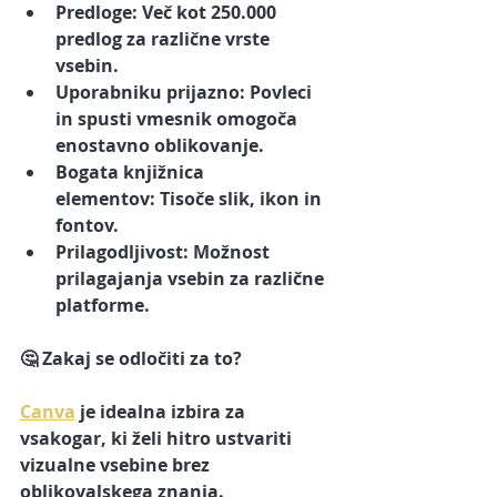
Predloge:
 Več kot 250.000 
predlog za različne vrste 
vsebin.
Uporabniku prijazno:
 Povleci 
in spusti vmesnik omogoča 
enostavno oblikovanje.
Bogata knjižnica 
elementov:
 Tisoče slik, ikon in 
fontov.
Prilagodljivost:
 Možnost 
prilagajanja vsebin za različne 
platforme.
🤔 
Zakaj se odločiti za to?
Canva
 je idealna izbira za 
vsakogar, ki želi hitro ustvariti 
vizualne vsebine brez 
oblikovalskega znanja.