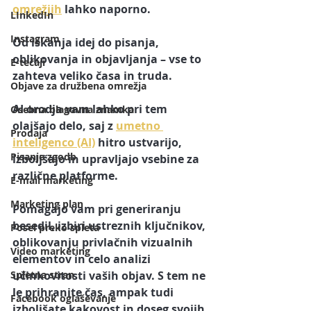
omrežjih
 lahko naporno. 
LInkedIn
Instagram
Od iskanja idej do pisanja, 
oblikovanja in objavljanja – vse to 
E-tečaji
zahteva veliko časa in truda.
Objave za družbena omrežja
AI orodja vam lahko pri tem 
Osebna blagovna znamka
olajšajo delo, saj z 
umetno 
Prodaja
inteligenco (AI)
 hitro ustvarijo, 
Pisanje zgodb
izboljšajo in upravljajo vsebine za 
različne platforme. 
E-mail marketing
Marketing plan
Pomagajo vam pri generiranju 
besedil, izbiri ustreznih ključnikov, 
Posel preko spleta
oblikovanju privlačnih vizualnih 
Video marketing
elementov in celo analizi 
Spletna stran
učinkovitosti vaših objav. S tem ne 
le prihranite čas, ampak tudi 
Facebook oglaševanje
izboljšate kakovost in doseg svojih 