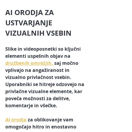
AI ORODJA ZA 
USTVARJANJE 
VIZUALNIH VSEBIN
Slike in videoposnetki so ključni 
elementi uspešnih objav na 
družbenih omrežjih, 
saj močno 
vplivajo na angažiranost in 
vizualno privlačnost vsebin. 
Uporabniki se hitreje odzovejo na 
privlačne vizualne elemente, kar 
poveča možnosti za delitve, 
komentarje in všečke.
AI orodja
 za oblikovanje vam 
omogočajo hitro in enostavno 