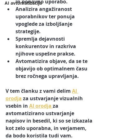
in ponovno uporabo.
AI avtomatizacija
Analizira angažiranost 
uporabnikov
 ter ponuja 
vpoglede za izboljšanje 
strategije.
Spremlja dejavnosti 
konkurentov
 in razkriva 
njihove uspešne prakse.
Avtomatizira objave
, da se te 
objavijo ob optimalnem času 
brez ročnega upravljanja.
V tem članku z vami delim 
AI 
orodja
 za ustvarjanje vizualnih 
vsebin in 
AI orodja 
za 
avtomatizirano ustvarjanje 
napisov in besedil, ki so se izkazala 
kot zelo uporabna, in verjamem, 
da bodo koristila tudi vam.