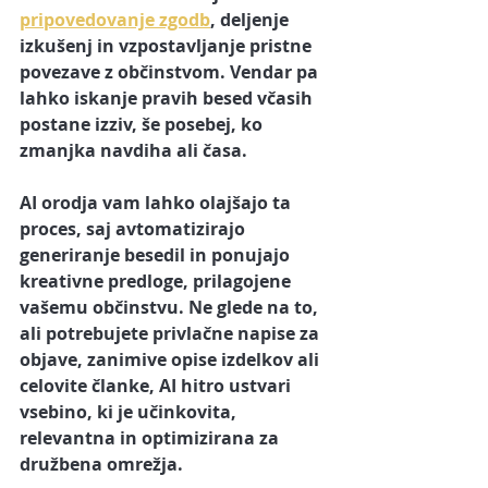
pripovedovanje zgodb
, deljenje 
izkušenj in vzpostavljanje pristne 
povezave z občinstvom. Vendar pa 
lahko iskanje pravih besed včasih 
postane izziv, še posebej, ko 
zmanjka navdiha ali časa.
AI orodja vam lahko olajšajo ta 
proces, saj avtomatizirajo 
generiranje besedil in ponujajo 
kreativne predloge, prilagojene 
vašemu občinstvu. Ne glede na to, 
ali potrebujete privlačne napise za 
objave, zanimive opise izdelkov ali 
celovite članke, AI hitro ustvari 
vsebino, ki je učinkovita, 
relevantna in optimizirana za 
družbena omrežja.