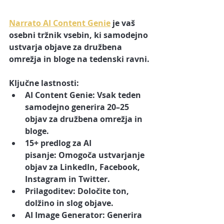
Narrato AI Content Genie
 je vaš 
osebni tržnik vsebin, ki samodejno 
ustvarja objave za družbena 
omrežja in bloge na tedenski ravni.
Ključne lastnosti:
AI Content Genie:
 Vsak teden 
samodejno generira 20–25 
objav za družbena omrežja in 
bloge.
15+ predlog za AI 
pisanje:
 Omogoča ustvarjanje 
objav za LinkedIn, Facebook, 
Instagram in Twitter.
Prilagoditev:
 Določite ton, 
dolžino in slog objave.
AI Image Generator:
 Generira 