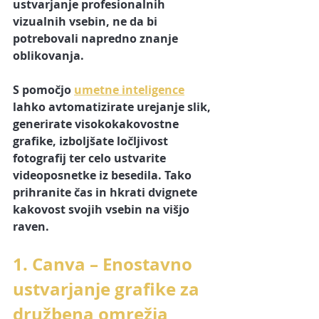
ustvarjanje profesionalnih 
vizualnih vsebin, ne da bi 
potrebovali napredno znanje 
oblikovanja. 
S pomočjo 
umetne inteligence
lahko avtomatizirate urejanje slik, 
generirate visokokakovostne 
grafike, izboljšate ločljivost 
fotografij ter celo ustvarite 
videoposnetke iz besedila. Tako 
prihranite čas in hkrati dvignete 
kakovost svojih vsebin na višjo 
raven.
1. Canva – Enostavno 
ustvarjanje grafike za 
družbena omrežja