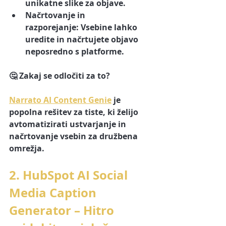
unikatne slike za objave.
Načrtovanje in 
razporejanje:
 Vsebine lahko 
uredite in načrtujete objavo 
neposredno s platforme.
🤔 
Zakaj se odločiti za to?
Narrato AI Content Genie
 je 
popolna rešitev za tiste, ki želijo 
avtomatizirati ustvarjanje in 
načrtovanje vsebin za družbena 
omrežja.
2. HubSpot AI Social 
Media Caption 
Generator – Hitro 