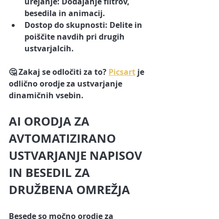
urejanje:
 Dodajanje filtrov, 
besedila in animacij.
Dostop do skupnosti:
 Delite in 
poiščite navdih pri drugih 
ustvarjalcih.
🤔 
Zakaj se odločiti za to?
Picsart
 je 
odlično orodje za ustvarjanje 
dinamičnih vsebin.
AI ORODJA ZA 
AVTOMATIZIRANO 
USTVARJANJE NAPISOV 
IN BESEDIL ZA 
DRUŽBENA OMREŽJA
Besede so močno orodje za 