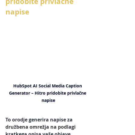
pridobite privlačne 
napise
HubSpot AI Social Media Caption 
Generator – Hitro pridobite privlačne 
napise
To orodje generira napise za 
družbena omrežja na podlagi 
kratkega opisa vaše objave.