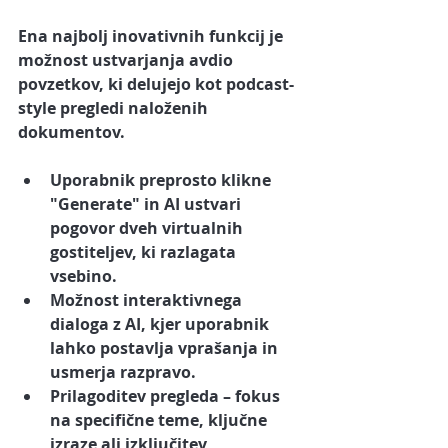
Ena najbolj inovativnih funkcij je 
možnost ustvarjanja 
avdio 
povzetkov
, ki delujejo kot podcast-
style pregledi naloženih 
dokumentov.
Uporabnik preprosto klikne 
"Generate" in AI ustvari 
pogovor dveh virtualnih 
gostiteljev, ki razlagata 
vsebino.
Možnost interaktivnega 
dialoga z AI, kjer uporabnik 
lahko postavlja vprašanja in 
usmerja razpravo.
Prilagoditev pregleda – fokus 
na specifične teme, ključne 
izraze ali izključitev 