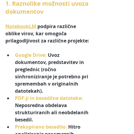
1. Raznolike možnosti uvoza 
dokumentov
NotebookLM
 podpira različne 
oblike virov, kar omogoča 
prilagodljivost za različne projekte:
Google Drive
:
 Uvoz 
dokumentov, predstavitev in 
preglednic (ročno 
sinhroniziranje je potrebno pri 
spremembah v originalnih 
datotekah).
PDF-ji in besedilne datoteke
:
Neposredna obdelava 
strukturiranih ali neobdelanih 
besedil.
Prekopirano besedilo
:
 Hitro 
analiziranje posameznih 