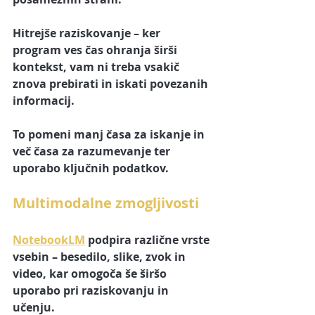
Hitrejše raziskovanje – ker 
program ves čas ohranja širši 
kontekst, vam ni treba vsakič 
znova prebirati in iskati povezanih 
informacij.
To pomeni manj časa za iskanje in 
več časa za razumevanje ter 
uporabo ključnih podatkov.
Multimodalne zmogljivosti
NotebookLM
 podpira različne vrste 
vsebin – besedilo, slike, zvok in 
video, kar omogoča še širšo 
uporabo pri raziskovanju in 
učenju.