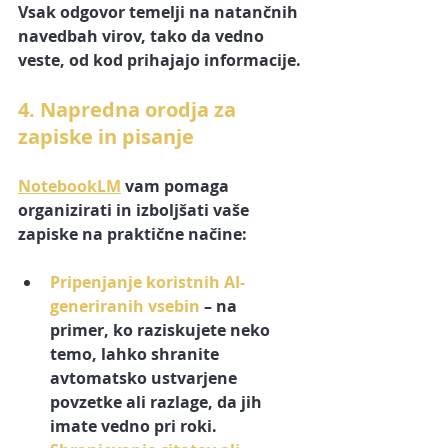
Vsak odgovor temelji na natančnih 
navedbah virov, tako da vedno 
veste, od kod prihajajo informacije.
4. Napredna orodja za 
zapiske in pisanje
NotebookLM
 vam pomaga 
organizirati in izboljšati vaše 
zapiske na praktične načine:
Pripenjanje koristnih AI-
generiranih vsebin
 – na 
primer, ko raziskujete neko 
temo, lahko shranite 
avtomatsko ustvarjene 
povzetke ali razlage, da jih 
imate vedno pri roki.