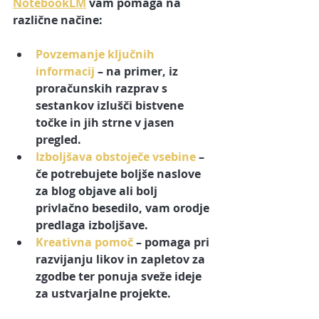
NotebookLM
 vam pomaga na 
različne načine:
Povzemanje ključnih 
informacij
 – na primer, iz 
proračunskih razprav s 
sestankov izlušči bistvene 
točke in jih strne v jasen 
pregled.
Izboljšava obstoječe vsebine
 – 
če potrebujete boljše naslove 
za blog objave ali bolj 
privlačno besedilo, vam orodje 
predlaga izboljšave.
Kreativna pomoč
 – pomaga pri 
razvijanju likov in zapletov za 
zgodbe ter ponuja sveže ideje 
za ustvarjalne projekte.