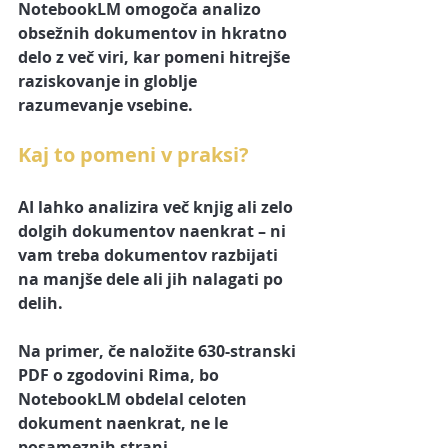
NotebookLM omogoča analizo 
obsežnih dokumentov in hkratno 
delo z več viri, kar pomeni hitrejše 
raziskovanje in globlje 
razumevanje vsebine.
Kaj to pomeni v praksi?
AI lahko analizira več knjig ali zelo 
dolgih dokumentov naenkrat – ni 
vam treba dokumentov razbijati 
na manjše dele ali jih nalagati po 
delih.
Na primer, če naložite 630-stranski 
PDF o zgodovini Rima, bo 
NotebookLM obdelal celoten 
dokument naenkrat, ne le 
posameznih strani.