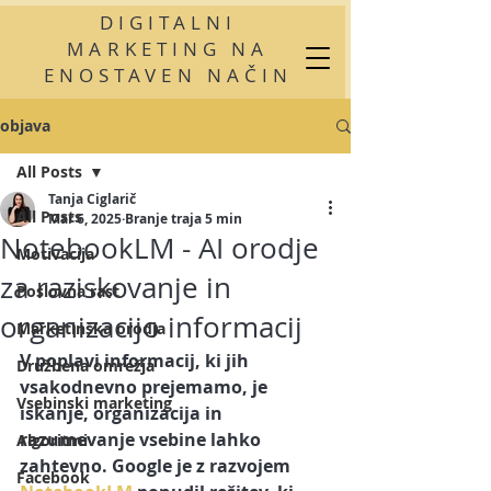
DIGITALNI
MARKETING NA
ENOSTAVEN NAČIN
objava
All Posts
Tanja Ciglarič
All Posts
Mar 6, 2025
Branje traja 5 min
NotebookLM - AI orodje
Motivacija
za raziskovanje in
Poslovna rast
organizacijo informacij
Marketinška orodja
V poplavi informacij, ki jih 
Družbena omrežja
vsakodnevno prejemamo, je 
Vsebinski marketing
iskanje, organizacija in 
razumevanje vsebine lahko 
Algoritmi
zahtevno. Google je z razvojem 
Facebook