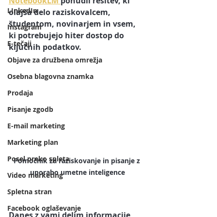
NotebookLM 
ponudil rešitev, ki 
LInkedIn
olajša delo raziskovalcem, 
študentom, novinarjem in vsem, 
Instagram
ki potrebujejo hiter dostop do 
E-tečaji
ključnih podatkov.
Objave za družbena omrežja
Osebna blagovna znamka
Prodaja
Pisanje zgodb
E-mail marketing
Marketing plan
Posel preko spleta
Pomočnik za raziskovanje in pisanje z 
uporabo umetne inteligence
Video marketing
Spletna stran
Facebook oglaševanje
Danes z vami delim informacije 