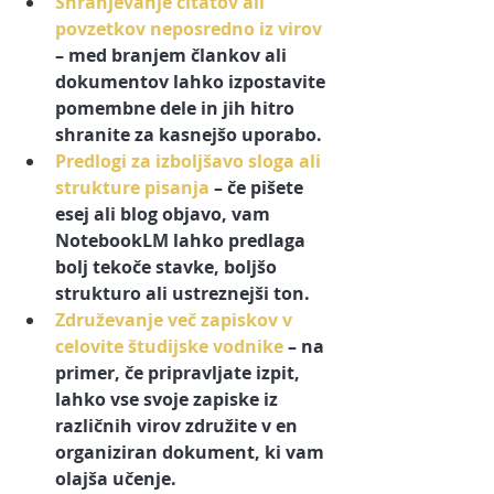
Shranjevanje citatov ali 
povzetkov neposredno iz virov
– med branjem člankov ali 
dokumentov lahko izpostavite 
pomembne dele in jih hitro 
shranite za kasnejšo uporabo.
Predlogi za izboljšavo sloga ali 
strukture pisanja
 – če pišete 
esej ali blog objavo, vam 
NotebookLM lahko predlaga 
bolj tekoče stavke, boljšo 
strukturo ali ustreznejši ton.
Združevanje več zapiskov v 
celovite študijske vodnike
 – na 
primer, če pripravljate izpit, 
lahko vse svoje zapiske iz 
različnih virov združite v en 
organiziran dokument, ki vam 
olajša učenje.