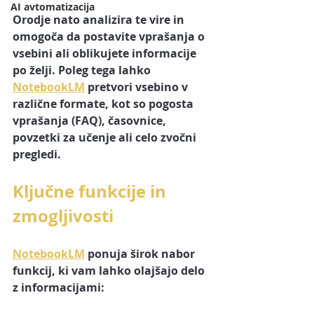
AI avtomatizacija
Orodje nato analizira te vire in 
omogoča da postavite vprašanja o 
vsebini ali oblikujete informacije 
po želji. Poleg tega lahko 
NotebookLM
 pretvori vsebino v 
različne formate, kot so pogosta 
vprašanja (FAQ), časovnice, 
povzetki za učenje ali celo zvočni 
pregledi.
Ključne funkcije in 
zmogljivosti
NotebookLM
 ponuja širok nabor 
funkcij, ki vam lahko olajšajo delo 
z informacijami: