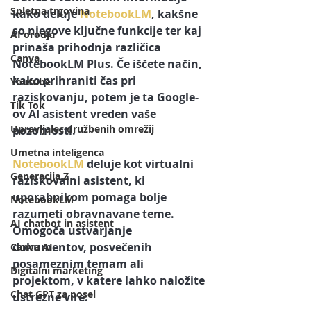
Spletna trgovina
kako deluje 
NotebookLM
, kakšne 
so njegove ključne funkcije ter kaj 
AI orodja
prinaša prihodnja različica 
Canva
NotebookLM Plus. Če iščete način, 
kako prihraniti čas pri 
Youtube
raziskovanju, potem je ta Google-
Tik Tok
ov AI asistent vreden vaše 
Upravljalec družbenih omrežij
pozornosti.
Umetna inteligenca
NotebookLM
 deluje kot virtualni 
Generacija Z
raziskovalni asistent, ki 
uporabnikom pomaga bolje 
NotebookLM
razumeti obravnavane teme. 
AI chatbot in asistent
Omogoča ustvarjanje 
dokumentov, posvečenih 
Canva AI
posameznim temam ali 
Digitalni marketing
projektom, v katere lahko naložite 
Chat GPT za posel
ustrezne vire. 