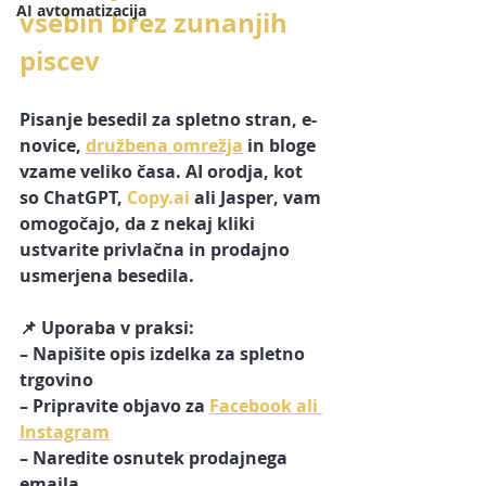
AI avtomatizacija
vsebin brez zunanjih 
piscev
Pisanje besedil za spletno stran, e-
novice, 
družbena omrežja
 in bloge 
vzame veliko časa. AI orodja, kot 
so ChatGPT, 
Copy.ai
 ali Jasper, vam 
omogočajo, da z nekaj kliki 
ustvarite privlačna in prodajno 
usmerjena besedila.
📌 Uporaba v praksi:
– Napišite opis izdelka za spletno 
trgovino
– Pripravite objavo za 
Facebook ali 
Instagram
– Naredite osnutek prodajnega 
emaila