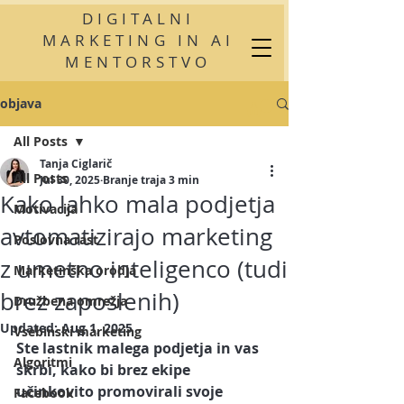
DIGITALNI
MARKETING IN AI
MENTORSTVO
objava
All Posts
Tanja Ciglarič
All Posts
Jul 30, 2025
Branje traja 3 min
Kako lahko mala podjetja
Motivacija
avtomatizirajo marketing
Poslovna rast
z umetno inteligenco (tudi
Marketinška orodja
brez zaposlenih)
Družbena omrežja
Updated:
Aug 1, 2025
Vsebinski marketing
Ste lastnik malega podjetja in vas 
Algoritmi
skrbi, kako bi brez ekipe 
učinkovito promovirali svoje 
Facebook