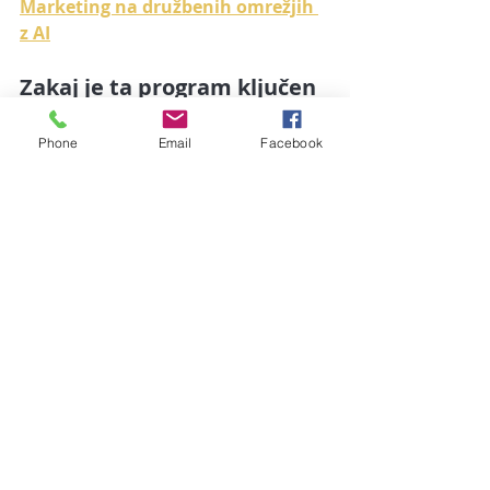
Marketing na družbenih omrežjih 
z AI
Zakaj je ta program ključen 
za vas?
Phone
Email
Facebook
✅ Naučili se boste, 
kako 
konkretno uporabiti AI
 orodja za 
pripravo objav, vsebin, slik in celo 
videov – brez tehničnega 
predznanja.
✅ Prejeli boste 
preizkušene 
predloge, korake in orodja
, s 
katerimi boste z AI prihranili čas, 
denar in stres.
✅ Dobili boste 
dostop do podpore, 
primerov in sprotnih posodobitev
, 
da boste vedno korak pred 
konkurenco.