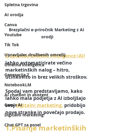
Spletna trgovina
AI orodja
Canva
Brezplačni e-priročnik Marketing z AI 
Youtube
orodji
Tik Tok
Upravljalec družbenih omrežij
Z uporabo umetne inteligence (AI)
lahko avtomatizirate večino 
Umetna inteligenca
marketinških nalog – hitro, 
Generacija Z
učinkovito in brez velikih stroškov.
NotebookLM
Spodaj vam predstavljamo, kako 
AI chatbot in asistent
lahko mala podjetja z AI izboljšajo 
Canva AI
svoj 
digitalni marketing,
 pridobijo 
nove stranke in povečajo prodajo.
Digitalni marketing
Chat GPT za posel
1.Pisanje marketinških 