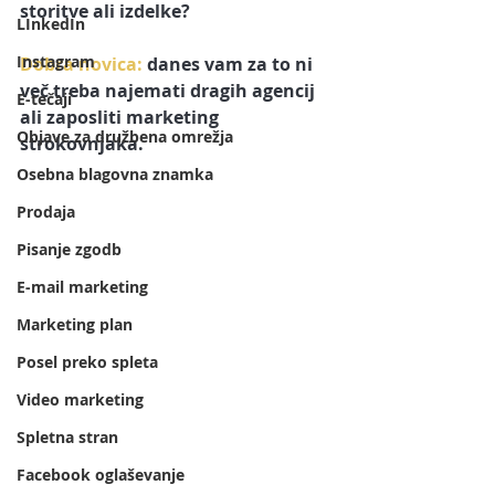
storitve ali izdelke? 
LInkedIn
Instagram
Dobra novica:
 danes vam za to ni 
več treba najemati dragih agencij 
E-tečaji
ali zaposliti marketing 
Objave za družbena omrežja
strokovnjaka. 
Osebna blagovna znamka
Prodaja
Pisanje zgodb
E-mail marketing
Marketing plan
Posel preko spleta
Video marketing
Spletna stran
Facebook oglaševanje