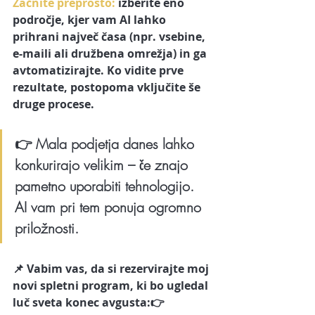
Začnite preprosto:
 izberite eno 
področje, kjer vam AI lahko 
prihrani največ časa (npr. vsebine, 
e-maili ali družbena omrežja) in ga 
avtomatizirajte. Ko vidite prve 
rezultate, postopoma vključite še 
druge procese.
👉 Mala podjetja danes lahko 
konkurirajo velikim – če znajo 
pametno uporabiti tehnologijo. 
AI vam pri tem ponuja ogromno 
priložnosti.
📌 Vabim vas, da si rezervirajte moj 
novi spletni program, ki bo ugledal 
luč sveta konec avgusta:👉 