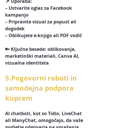
📌 Uporaba:
– Ustvarite oglas za Facebook 
kampanjo
– Pripravite vizual za popust ali 
dogodek
– Oblikujete e-knjigo ali PDF vodič
🔑 Ključne besede: oblikovanje, 
marketinški materiali, Canva AI, 
vizualna identiteta
5.Pogovorni roboti in 
samodejna podpora 
kupcem
AI chatboti, kot so Tidio, LiveChat 
ali ManyChat, omogočajo, da vaše 
podjetje odgovarja na vprašanja 