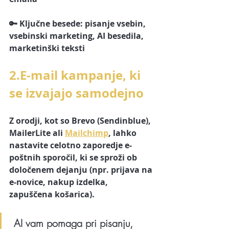
🔑 Ključne besede: pisanje vsebin, 
vsebinski marketing, AI besedila, 
marketinški teksti
2.E-mail kampanje, ki 
se izvajajo samodejno
Z orodji, kot so Brevo (Sendinblue), 
MailerLite ali 
Mailchimp
, lahko 
nastavite celotno zaporedje e-
poštnih sporočil, ki se sproži ob 
določenem dejanju (npr. prijava na 
e-novice, nakup izdelka, 
zapuščena košarica).
 AI vam pomaga pri pisanju, 