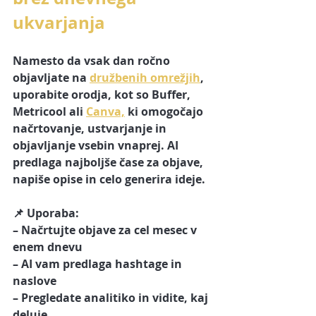
ukvarjanja
Namesto da vsak dan ročno 
objavljate na 
družbenih omrežjih
, 
uporabite orodja, kot so Buffer, 
Metricool ali 
Canva,
 ki omogočajo 
načrtovanje, ustvarjanje in 
objavljanje vsebin vnaprej. AI 
predlaga najboljše čase za objave, 
napiše opise in celo generira ideje.
📌 Uporaba:
– Načrtujte objave za cel mesec v 
enem dnevu
– AI vam predlaga hashtage in 
naslove
– Pregledate analitiko in vidite, kaj 
deluje