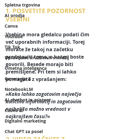
Spletna trgovina
1. POSVETITE POZORNOST 
AI orodja
VSEBINI
Canva
Vsebina mora gledalcu podati čim 
Youtube
več uporabnih informaciji. Torej 
Tik Tok
morate že takoj na začetku 
predstaviti temo, o kateri boste 
Upravljalec družbenih omrežij
govorili. Besede morajo biti 
Umetna inteligenca
premišljene.
 Pri tem si lahko 
Generacija Z
pomagate z vprašanjem: 
NotebookLM
»Kako lahko zagotovim največjo 
AI chatbot in asistent
količino informacij in zagotovim 
najboljšo možno vrednost v 
Canva AI
najkrajšem času?« 
Digitalni marketing
Chat GPT za posel