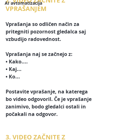
2. VIDEO ZAČNITE Z 
AI avtomatizacija
VPRAŠANJEM
Vprašanja so odličen način za 
pritegniti pozornost gledalca saj 
vzbudijo 
radovednost.
Vprašanja naj se začnejo z:
• Kako....
• Kaj...
• Ko...
Postavite vprašanje, na katerega 
bo video odgovoril. Če je vprašanje 
zanimivo, bodo gledalci ostali in 
počakali na odgovor. 
3. VIDEO ZAČNITE Z 