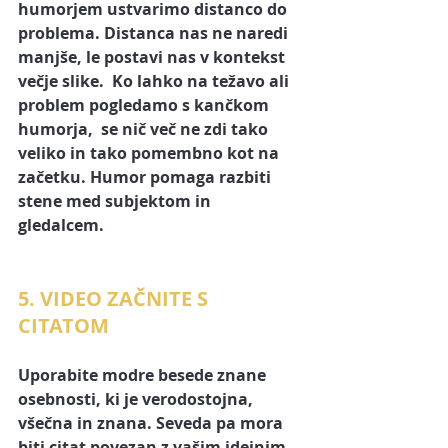
humorjem ustvarimo distanco do 
problema. Distanca nas ne naredi 
manjše, le postavi nas v kontekst 
večje slike.  Ko lahko na težavo ali 
problem pogledamo s kančkom 
humorja,  se nič več ne zdi tako 
veliko in tako pomembno kot na 
začetku. Humor pomaga razbiti 
stene med subjektom in 
gledalcem. 
5. VIDEO ZAČNITE S 
CITATOM
Uporabite modre besede znane 
osebnosti, ki je verodostojna, 
všečna in znana. Seveda pa mora 
biti citat povezan z vašim idejnim 