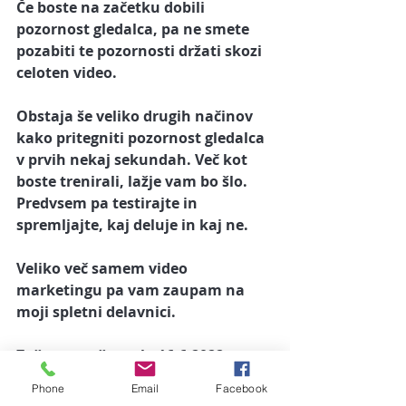
Če boste na začetku dobili 
pozornost gledalca, pa ne smete 
pozabiti te pozornosti držati skozi 
celoten video. 
Obstaja še veliko drugih načinov 
kako pritegniti pozornost gledalca 
v prvih nekaj sekundah. Več kot 
boste trenirali, lažje vam bo šlo. 
Predvsem pa testirajte in 
spremljajte, kaj deluje in kaj ne. 
Veliko več samem video 
marketingu pa vam zaupam na 
moji spletni delavnici.
Začnemo v četrtek, 16.6.2022.
Phone
Email
Facebook
Več informacij!