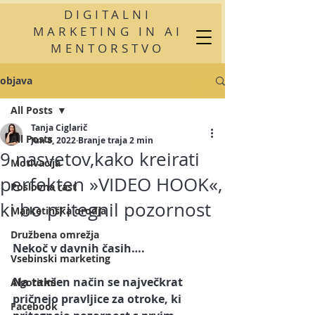
DIGITALNI
MARKETING IN AI
MENTORSTVO
objava
All Posts
Tanja Ciglarič
All Posts
Jun 8, 2022
Branje traja 2 min
9 nasvetov,kako kreirati
Motivacija
perfekten »VIDEO HOOK«,
Poslovna rast
ki bo pritegnil pozornost
Marketinška orodja
Družbena omrežja
Nekoč v davnih časih….
Vsebinski marketing
Na takšen način se največkrat 
Algoritmi
pričnejo pravljice za otroke, ki 
Facebook