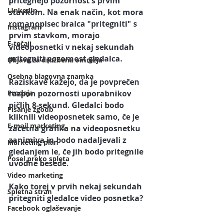
pritegnejo pozornost 
s prvim 
LInkedIn
stavkom.
 Na enak način, kot mora 
romanopisec bralca "pritegniti" s 
Instagram
prvim stavkom, morajo 
E-tečaji
videoposnetki v nekaj sekundah 
pritegniti pozornost gledalca. 
Objave za družbena omrežja
Osebna blagovna znamka
Raziskave kažejo, da je povprečen 
Prodaja
razpon pozornosti uporabnikov
pičlih 8-sekund.
 Gledalci bodo 
Pisanje zgodb
kliknili videoposnetek samo, če je 
E-mail marketing
začetna grafika na videoposnetku 
zanimiva in bodo nadaljevali z 
Marketing plan
gledanjem le, če jih bodo pritegnile 
Posel preko spleta
uvodne besede.
Video marketing
Kako torej v prvih nekaj sekundah 
Spletna stran
pritegniti gledalce video posnetka? 
Facebook oglaševanje