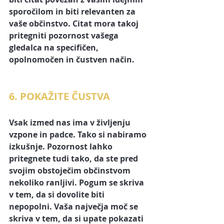
sporočilom in biti relevanten za 
vaše občinstvo. Citat mora takoj 
pritegniti pozornost vašega 
gledalca na specifičen, 
opolnomočen in čustven način.
6. POKAŽITE ČUSTVA
Vsak izmed nas ima v življenju 
vzpone in padce.
 Tako si nabiramo 
izkušnje. Pozornost lahko 
pritegnete tudi tako, da ste pred 
svojim obstoječim občinstvom 
nekoliko ranljivi. Pogum se skriva 
v tem, da si dovolite biti 
nepopolni.
 Vaša največja moč se 
skriva v tem, da si upate pokazati 