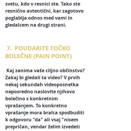
svetu, kdo v resnici ste. Tako ste 
resnično avtentični, kar zagotovo 
poglablja odnos med vami in 
gledalcem na drugi strani.
 7.  POUDARITE TOČKO 
BOLEČNE (PAIN POINT)
 Kaj zanima vaše ciljno občinstvo? 
Zakaj bi gledali ta video? V prvih 
nekaj sekundah videoposnetka 
neposredno naslovite njihovo 
bolečino s konkretnim 
vprašanjem. To konkretno 
vprašanje mora bralca spodbuditi 
k odgovoru "da" ali vsaj "nisem 
prepričan, vendar želim izvedeti 