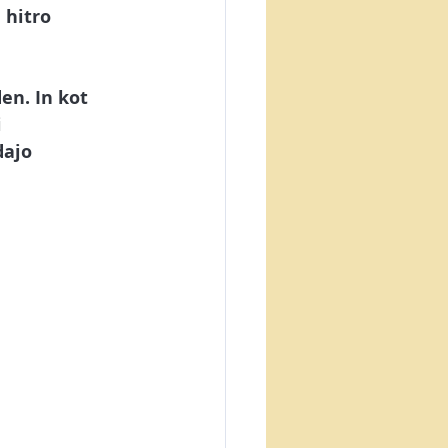
etna trgovina
 hitro 
inteligenca
den
. In kot 
 
dajo 