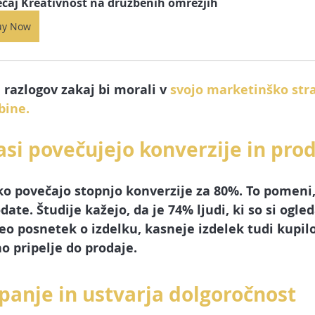
ečaj Kreativnost na družbenih omrežjih
uy Now
razlogov zakaj bi morali v 
svojo marketinško stra
bine.
asi povečujejo konverzije in pro
ko povečajo stopnjo konverzije za 80%. To pomeni,
date. Študije kažejo, da je 74% ljudi, ki so si ogled
eo posnetek o izdelku, kasneje izdelek tudi kupilo
no 
pripelje do prodaje.
panje in ustvarja dolgoročnost 