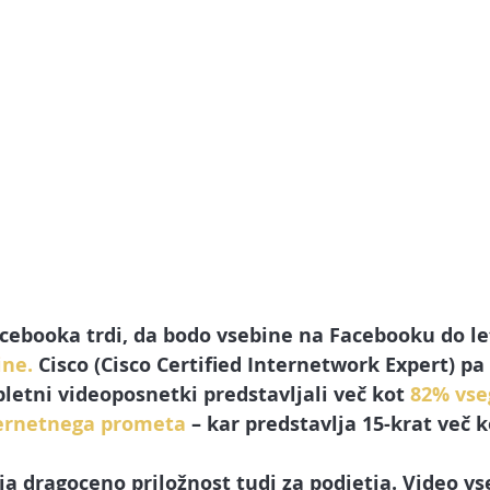
acebooka trdi, da bodo vsebine na Facebooku do le
ine.
 Cisco (Cisco Certified Internetwork Expert) pa
pletni videoposnetki predstavljali več kot 
82% vse
ternetnega prometa
– kar predstavlja 15-krat več k
ja dragoceno priložnost tudi za podjetja. Video vs