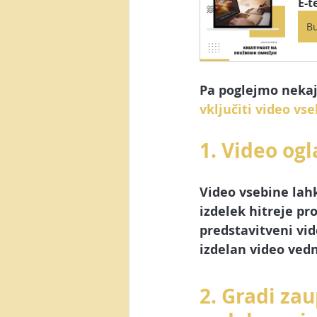
E-t
B
Pa poglejmo nekaj 
vključiti video vse
1. Video ogl
Video vsebine
 lah
izdelek hitreje pro
predstavitveni vid
izdelan video ved
2. Gradi zau