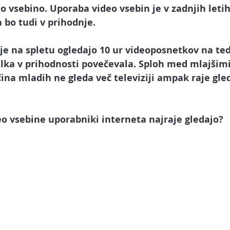
arketing
Spletna stran
Facebook oglaševanje
Spl
 vsebino. Uporaba video vsebin je v zadnjih letih
 bo tudi v prihodnje. 
ube
Tik Tok
Upravljalec družbenih omrežij
Umetna 
dje na spletu ogledajo 
10 ur videoposnetkov na te
ilka v prihodnosti povečevala. Sploh med mlajšimi
ina mladih ne gleda več televiziji ampak raje gle
AI chatbot in asistent
eo vsebine uporabniki interneta najraje gledajo?