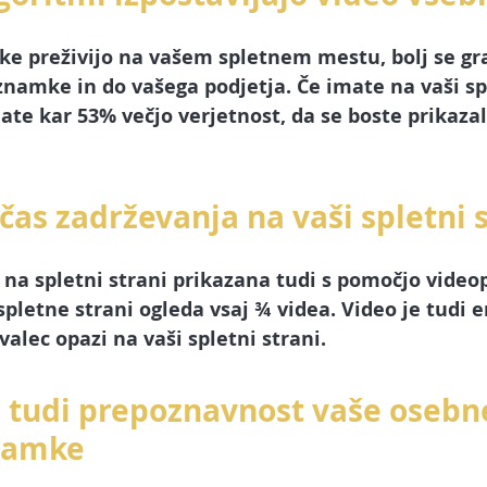
nke preživijo na vašem spletnem mestu, bolj se gr
namke in do vašega podjetja. Če imate na vaši spl
ate kar 
53% večjo verjetnost,
 da se boste prikazal
čas zadrževanja na vaši spletni 
 na spletni strani prikazana tudi s pomočjo videop
pletne strani ogleda vsaj ¾ videa. Video je tudi e
ovalec opazi na vaši spletni strani.
e tudi prepoznavnost vaše osebn
namke