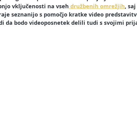
pnjo vključenosti na vseh
 družbenih omrežjih
, saj
raje seznanijo s pomočjo kratke video predstavitv
di da bodo videoposnetek delili tudi s svojimi prija