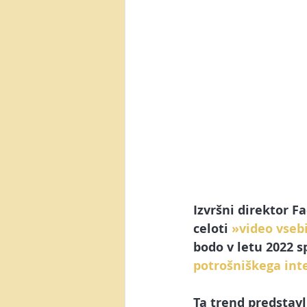
Izvršni direktor F
celoti 
»video vseb
bodo v letu 2022 s
potrošniškega in
Ta trend predstavl