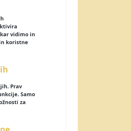
ih 
ktivira 
 kar vidimo in 
in koristne 
ih
ih. Prav 
unkcije. Samo 
ožnosti za 
ine