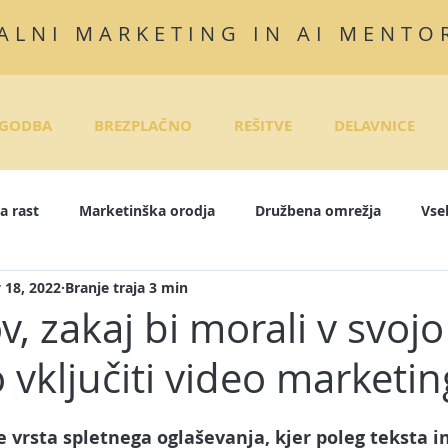
ALNI MARKETING IN AI MENTO
GODBA
BREZPLAČNO
REŠITVE
DELAVNICE
a rast
Marketinška orodja
Družbena omrežja
Vse
 18, 2022
Branje traja 3 min
InkedIn
Instagram
E-tečaji
Objave za družbena om
v, zakaj bi morali v svojo
o vključiti video marketin
rodaja
Pisanje zgodb
E-mail marketing
Marketing
je vrsta spletnega oglaševanja, kjer poleg teksta in