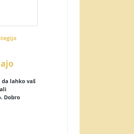
tegijo 
dajo
 da lahko vaš 
ali 
. Dobro 