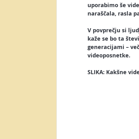
Posel preko spleta
Video m
uporabimo še video
naraščala, rasla pa
AI orodja
Canva
Yout
V povprečju si lju
kaže se bo ta štev
generacijami – več
Generacija Z
NotebookLM
videoposnetke. 
SLIKA: Kakšne vid