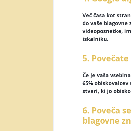
Več časa kot stra
do vaše blagovne z
videoposnetke, im
iskalniku. 
5. Povečate 
Če je vaša vsebina
65% obiskovalcev s
stvari, ki jo obisk
6. Poveča s
blagovne z