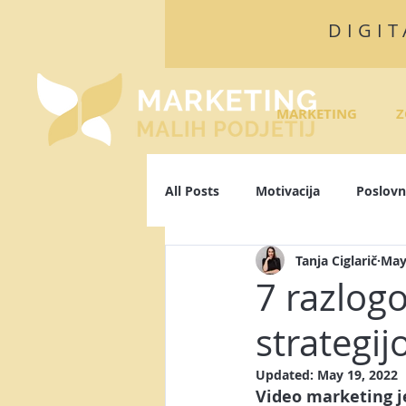
DIGIT
MARKETING
Z
All Posts
Motivacija
Poslovn
Tanja Ciglarič
May
Algoritmi
Facebook
L
7 razlogo
strategij
Osebna blagovna znamka
P
Updated:
May 19, 2022
Video marketing
 