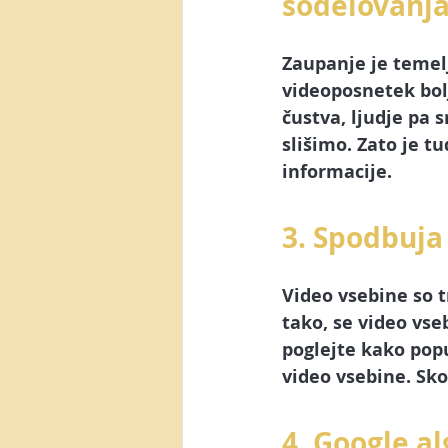
sodelovanj
Zaupanje je temelj
videoposnetek bolj
čustva, ljudje pa 
slišimo. Zato je t
informacije.
3. Spodbuja
Video vsebine
 so 
tako, se video vs
poglejte kako popu
video vsebine. Sk
4. Google al