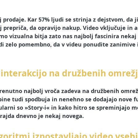
a
 prodaje. Kar 57% ljudi se strinja z dejstvom, da j
 prepriča, 
da opravijo nakup. 
Video vključuje in a
smo vizualna bitja zato nas najbolj fascinira nekaj
udi zelo pomembno, da v videu ponudite 
zanimive 
 interakcijo na družbenih omrežj
trenutno najbolj vroča zadeva na družbenih omrežj
ebine tudi spodbuja in nenehno se dodajajo nove f
larni so »Story-i« in kako hitro se spreminjajo m
orajda dnevno je nekaj novega.
goritmi izpostavljajo video vseb