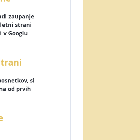
adi zaupanje 
etni strani 
i v Googlu 
strani
osnetkov, si 
na od prvih 
e 