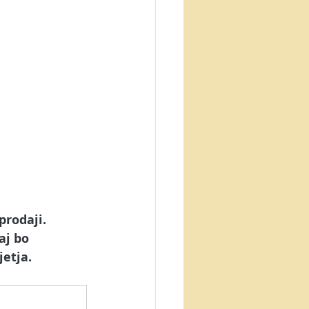
prodaji. 
aj bo 
etja. 