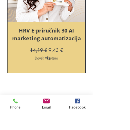
HRV E-priručnik 30 AI
marketing automatizacija
Redna cena
Cena na razprodaji
14,19 €
9,43 €
Davek Vključeno
Phone
Email
Facebook
Marketing
O meni
Rešitve
Kontakt
Praktične
Splošni pogoji