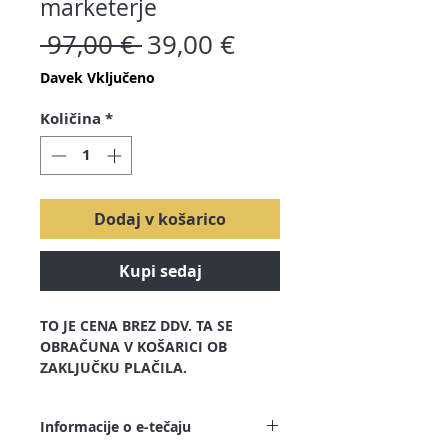
marketerje
Redna
Cena
 97,00 € 
39,00 €
cena
na
Davek Vključeno
razprodaji
Količina
*
Dodaj v košarico
Kupi sedaj
TO JE CENA BREZ DDV. TA SE
OBRAČUNA V KOŠARICI OB
ZAKLJUČKU PLAČILA.
Celoten program e-tečaja si lahko
Informacije o e-tečaju
pogledate TUKAJ!