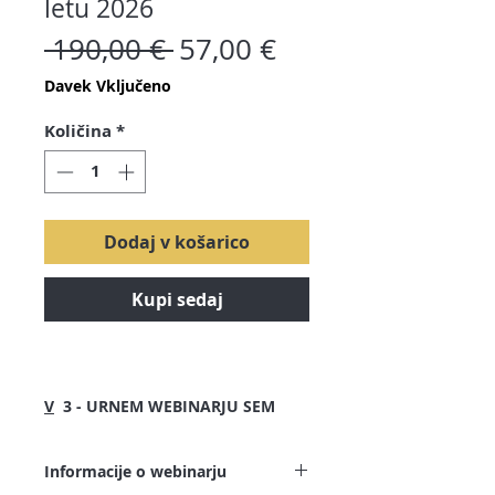
letu 2026
Redna
Cena
 190,00 € 
57,00 €
cena
na
Davek Vključeno
razprodaji
Količina
*
Dodaj v košarico
Kupi sedaj
V
3 - URNEM WEBINARJU SEM
VAM ZAUPALA:
Informacije o webinarju
✔ Spremembe in novosti na