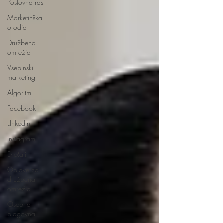
Poslovna rast
Marketinška
orodja
Družbena
omrežja
Vsebinski
marketing
Algoritmi
Facebook
LInkedIn
Instagram
E-tečaji
Objave za
družbena
omrežja
Osebna
blagovna
znamka