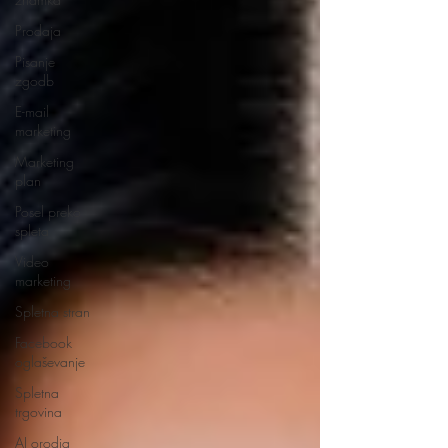
Prodaja
Pisanje
zgodb
E-mail
marketing
Marketing
plan
Posel preko
spleta
Video
marketing
Spletna stran
Facebook
oglaševanje
Spletna
trgovina
AI orodja