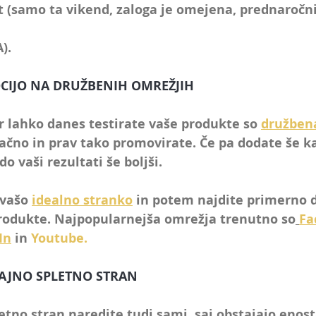
t (samo ta vikend, zaloga je omejena, prednaročn
A).
OCIJO NA DRUŽBENIH OMREŽJIH
er lahko danes testirate vaše produkte so 
družbena
lačno in prav tako promovirate. Če pa dodate še k
do vaši rezultati še boljši.
vašo 
idealno stranko
 in potem najdite primerno 
rodukte. Najpopularnejša omrežja trenutno so
Fa
In
 in 
Youtube.
DAJNO SPLETNO STRAN
etno stran naredite tudi sami, saj obstajajo enost