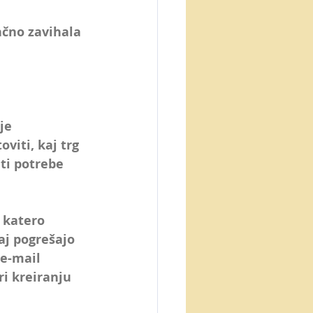
čno zavihala 
je 
viti, kaj trg 
ti potrebe 
 katero 
aj pogrešajo 
e-mail 
ri kreiranju 