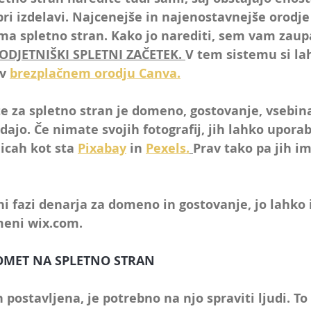
i izdelavi. Najcenejše in najenostavnejše orodje 
ma spletno stran. Kako jo narediti, sem vam zau
ODJETNIŠKI SPLETNI ZAČETEK.
V tem sistemu si la
v 
brezplačnem orodju Canva.
e za spletno stran je
 domeno, gostovanje, vsebina,
dajo. 
Če nimate svojih fotografij, jih lahko uporab
icah kot sta 
Pixabay
 in 
Pexels.
Prav tako pa jih im
i fazi denarja za domeno in gostovanje, jo lahko
meni
 wix.com.
ROMET NA SPLETNO STRAN
 postavljena, je potrebno na njo spraviti ljudi. To