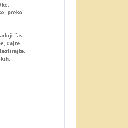
etna trgovina
dke. 
sel preko 
inteligenca
adnji čas. 
e, dajte 
testirajte.
kih.