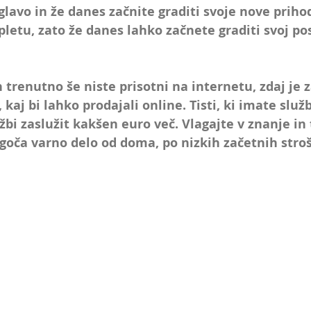
arketing
Spletna stran
Facebook oglaševanje
Spl
 glavo in že danes začnite graditi svoje nove priho
pletu, zato že danes lahko začnete graditi svoj po
ube
Tik Tok
Upravljalec družbenih omrežij
Umetna 
 trenutno še niste prisotni na internetu, zdaj je z
 kaj bi lahko prodajali 
online. 
Tisti, ki imate služb
AI chatbot in asistent
žbi zaslužit kakšen euro več. 
Vlagajte v znanje in 
oča varno delo od doma, po nizkih začetnih stroš