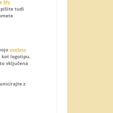
e My 
pišite tudi 
jamete 
vojo 
osebno 
 kot logotipu. 
 to vključena 
nicirajte z 