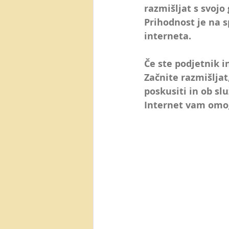
Posel preko spleta
Video m
razmišljat s svojo
Prihodnost je na s
interneta.
AI orodja
Canva
Yout
Če ste podjetnik in
Začnite razmišljat,
Generacija Z
NotebookLM
poskusiti in ob slu
Internet vam omog