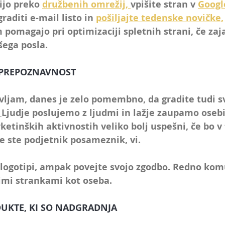
ijo preko 
družbenih omrežij, 
vpišite stran v 
Googl
graditi
 e-mail listo in 
pošiljajte tedenske novičke,
m pomagajo pri optimizaciji spletnih strani, če za
šega posla
.
O PREPOZNAVNOST
vljam, danes je zelo pomembno, da gradite tudi s
Ljudje poslujemo
 z ljudmi 
in lažje zaupamo osebi
ketinških aktivnostih veliko bolj uspešni, če bo v
če ste podjetnik posameznik, vi.
 logotipi, ampak povejte svojo zgodbo. Redno komu
imi strankami kot oseba.
DUKTE, KI SO NADGRADNJA