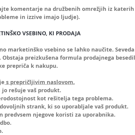
ajte komentarje na 
družbenih omrežjih
 iz katerih
obleme in izzive imajo ljudje).
ETINŠKO VSEBINO, KI PRODAJA
jno marketinško vsebino se lahko naučite. Seveda 
. Obstaja 
preizkušena formula prodajnega besedi
ke prepriča k nakupu. 
je
 s prepričljivim naslovom.
i jo rešuje vaš produkt.
erodostojnost kot 
rešitelja tega problema.
adovoljnih strank
, ki so uporabljale vaš produkt.
 in predvsem njegove 
koristi
 za uporabnika.
udbo.
o.