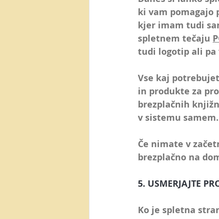
ki vam pomagajo pr
kjer imam tudi sa
spletnem tečaju 
P
tudi logotip ali pa 
Vse kaj potrebujet
in produkte za pro
brezplačnih knjižn
v sistemu samem.
Če nimate v začetn
brezplačno na do
5. USMERJAJTE P
Ko je spletna stran