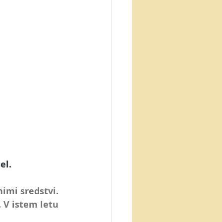
el.
nimi sredstvi.
V istem letu 