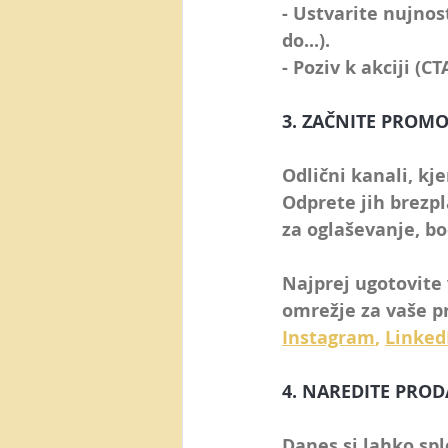
- Ustvarite nujnos
do...).
- Poziv k akciji (CT
3. ZAČNITE PROM
Odlični kanali, kj
Odprete jih brezp
za oglaševanje
, bo
Najprej ugotovite 
omrežje za vaše p
Instagram
, 
Linked
4. NAREDITE PRO
Danes si lahko spl