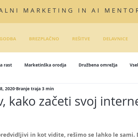
ALNI MARKETING IN AI MENTO
GODBA
BREZPLAČNO
REŠITVE
DELAVNICE
a rast
Marketinška orodja
Družbena omrežja
Vse
8, 2020
Branje traja 3 min
InkedIn
Instagram
E-tečaji
Objave za družbena om
, kako začeti svoj intern
rodaja
Pisanje zgodb
E-mail marketing
Marketing
redvidljivi in kot vidite, rešimo se lahko le sami. 