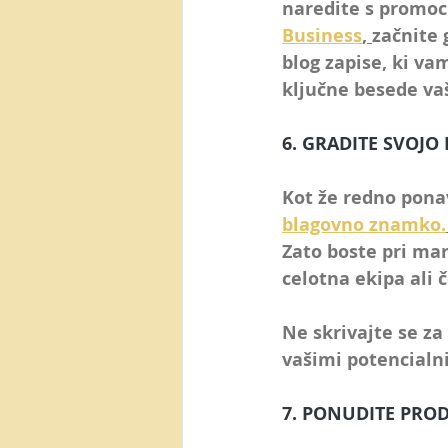
naredite s promoc
Business
, 
začnite 
blog zapise, ki va
ključne besede va
6. GRADITE SVOJ
Kot že redno pona
blagovno znamko.
Zato boste pri mar
celotna ekipa ali 
Ne skrivajte se za
vašimi potencialn
7. PONUDITE PRO