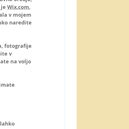
je 
Wix.com
, 
pala v mojem 
hko naredite 
 fotografije 
ite v 
ate na voljo 
 imate 
 lahko 