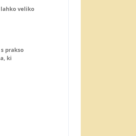
 lahko veliko 
s prakso 
la
, ki 