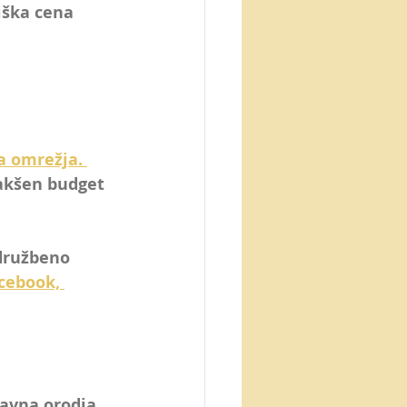
iška cena 
 omrežja. 
akšen 
budget 
družbeno 
cebook,
avna orodja, 