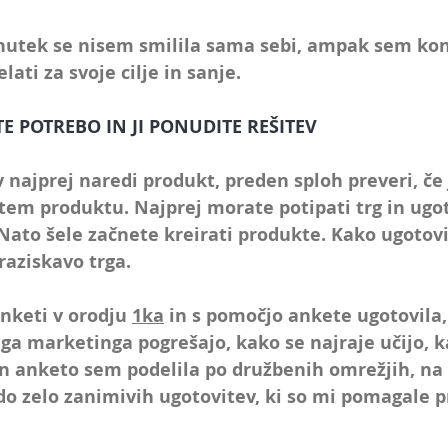
nutek se nisem smilila sama sebi, ampak sem kon
lati za svoje cilje in sanje. 
TE POTREBO IN JI PONUDITE REŠITEV
 najprej naredi produkt, preden sploh preveri, če 
 tem produktu.
 Najprej morate potipati trg in ugoto
 Nato šele začnete kreirati produkte. Kako ugotovi
raziskavo trga. 
nketi v orodju 
1ka
 in s pomočjo ankete ugotovila,
ega marketinga pogrešajo, kako se najraje učijo, k
 In anketo sem podelila po družbenih omrežjih, na 
 do zelo zanimivih ugotovitev, ki so mi pomagale p