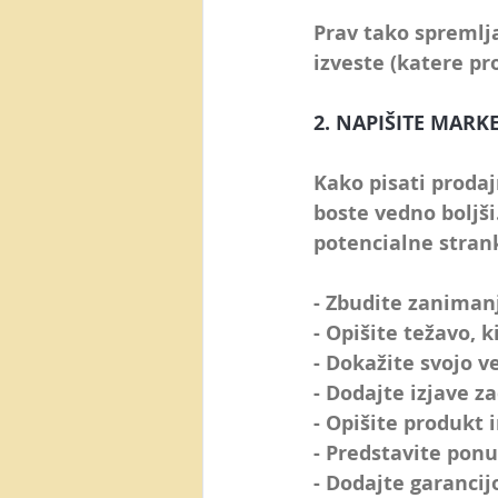
Prav tako spremlj
izveste (katere pr
2. NAPIŠITE MARK
Kako pisati proda
boste vedno boljši
potencialne stran
- Zbudite zaniman
- Opišite težavo, k
- Dokažite svojo v
- Dodajte 
izjave z
- Opišite produkt
- Predstavite pon
- Dodajte garancij