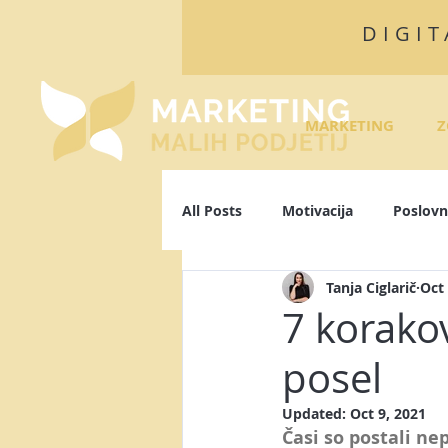
DIGIT
MARKETING
Z
All Posts
Motivacija
Poslovn
Tanja Ciglarič
Oct 
Algoritmi
Facebook
L
7 korakov
posel
Osebna blagovna znamka
P
Updated:
Oct 9, 2021
Časi so postali nep