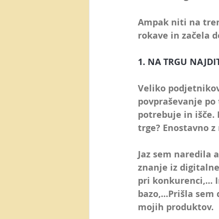
Ampak niti na tre
rokave in 
začela de
1. NA TRGU NAJDI
Veliko podjetnikov
povpraševanje po
potrebuje in išče.
trge?
 Enostavno z 
Jaz sem naredila a
znanje iz digitaln
pri konkurenci,...
bazo,...Prišla sem
mojih produktov.