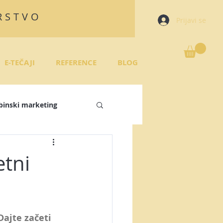
RSTVO
Prijavi se
E-TEČAJI
REFERENCE
BLOG
binski marketing
režja
etni
 plan
Dajte začeti 